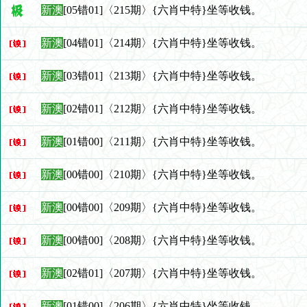
新澳
[05错01]〈215期〉{六肖中特}坐等收钱。
新澳
[04错01]〈214期〉{六肖中特}坐等收钱。
新澳
[03错01]〈213期〉{六肖中特}坐等收钱。
新澳
[02错01]〈212期〉{六肖中特}坐等收钱。
新澳
[01错00]〈211期〉{六肖中特}坐等收钱。
新澳
[00错00]〈210期〉{六肖中特}坐等收钱。
新澳
[00错00]〈209期〉{六肖中特}坐等收钱。
新澳
[00错00]〈208期〉{六肖中特}坐等收钱。
新澳
[02错01]〈207期〉{六肖中特}坐等收钱。
新澳
[01错00]〈206期〉{六肖中特}坐等收钱。