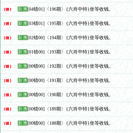
新澳
[04错01]〈196期〉{六肖中特}坐等收钱。
新澳
[03错01]〈195期〉{六肖中特}坐等收钱。
新澳
[02错00]〈194期〉{六肖中特}坐等收钱。
新澳
[01错00]〈193期〉{六肖中特}坐等收钱。
新澳
[00错00]〈192期〉{六肖中特}坐等收钱。
新澳
[00错00]〈191期〉{六肖中特}坐等收钱。
新澳
[00错00]〈190期〉{六肖中特}坐等收钱。
新澳
[00错00]〈189期〉{六肖中特}坐等收钱。
新澳
[00错00]〈188期〉{六肖中特}坐等收钱。