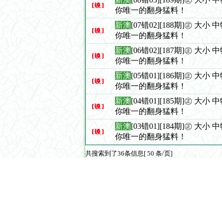
你唯一的翻身猛料！
新澳
[07错02][188期]㊣ 大
你唯一的翻身猛料！
新澳
[06错02][187期]㊣ 大
你唯一的翻身猛料！
新澳
[05错01][186期]㊣ 大
你唯一的翻身猛料！
新澳
[04错01][185期]㊣ 大
你唯一的翻身猛料！
新澳
[03错01][184期]㊣ 大
你唯一的翻身猛料！
共搜索到了36条信息[ 50 条/页]