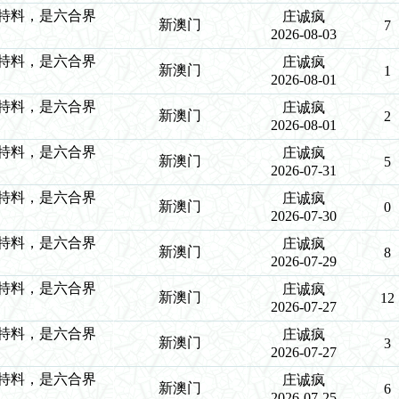
小 中特料，是六合界
庄诚疯
新澳门
7
2026-08-03
小 中特料，是六合界
庄诚疯
新澳门
1
2026-08-01
小 中特料，是六合界
庄诚疯
新澳门
2
2026-08-01
小 中特料，是六合界
庄诚疯
新澳门
5
2026-07-31
小 中特料，是六合界
庄诚疯
新澳门
0
2026-07-30
小 中特料，是六合界
庄诚疯
新澳门
8
2026-07-29
小 中特料，是六合界
庄诚疯
新澳门
12
2026-07-27
小 中特料，是六合界
庄诚疯
新澳门
3
2026-07-27
小 中特料，是六合界
庄诚疯
新澳门
6
2026-07-25