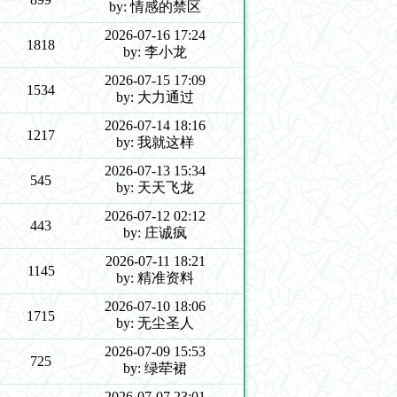
by: 情感的禁区
2026-07-16 17:24
1818
by: 李小龙
2026-07-15 17:09
1534
by: 大力通过
2026-07-14 18:16
1217
by: 我就这样
2026-07-13 15:34
545
by: 天天飞龙
2026-07-12 02:12
443
by: 庄诚疯
2026-07-11 18:21
1145
by: 精准资料
2026-07-10 18:06
1715
by: 无尘圣人
2026-07-09 15:53
725
by: 绿荦裙
2026-07-07 23:01