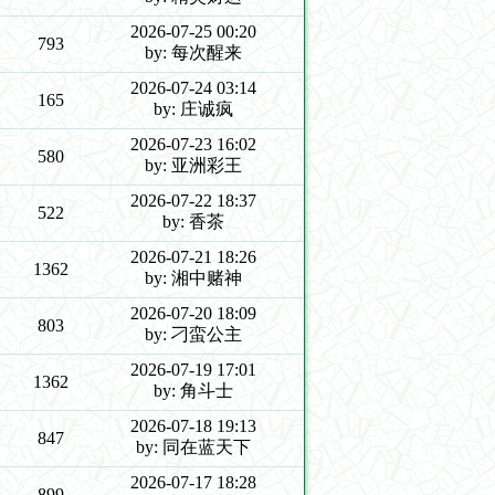
2026-07-25 00:20
793
by: 每次醒来
2026-07-24 03:14
165
by: 庄诚疯
2026-07-23 16:02
580
by: 亚洲彩王
2026-07-22 18:37
522
by: 香茶
2026-07-21 18:26
1362
by: 湘中赌神
2026-07-20 18:09
803
by: 刁蛮公主
2026-07-19 17:01
1362
by: 角斗士
2026-07-18 19:13
847
by: 同在蓝天下
2026-07-17 18:28
899