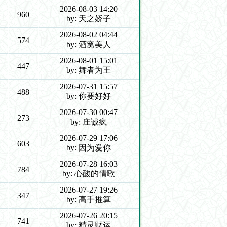
2026-08-03 14:20
960
by: 天之娇子
2026-08-02 04:44
574
by: 酒窝美人
2026-08-01 15:01
447
by: 舞者为王
2026-07-31 15:57
488
by: 你要好好
2026-07-30 00:47
273
by: 庄诚疯
2026-07-29 17:06
603
by: 因为爱你
2026-07-28 16:03
784
by: 心酸的情歌
2026-07-27 19:26
347
by: 高手推算
2026-07-26 20:15
741
by: 精灵财运