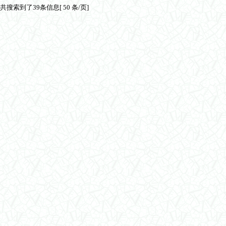
共搜索到了39条信息[ 50 条/页]