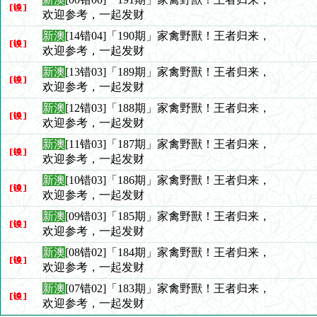
欢迎参考，一起发财
新澳
[14错04]「190期」家禽野獸！王者归来，
欢迎参考，一起发财
新澳
[13错03]「189期」家禽野獸！王者归来，
欢迎参考，一起发财
新澳
[12错03]「188期」家禽野獸！王者归来，
欢迎参考，一起发财
新澳
[11错03]「187期」家禽野獸！王者归来，
欢迎参考，一起发财
新澳
[10错03]「186期」家禽野獸！王者归来，
欢迎参考，一起发财
新澳
[09错03]「185期」家禽野獸！王者归来，
欢迎参考，一起发财
新澳
[08错02]「184期」家禽野獸！王者归来，
欢迎参考，一起发财
新澳
[07错02]「183期」家禽野獸！王者归来，
欢迎参考，一起发财