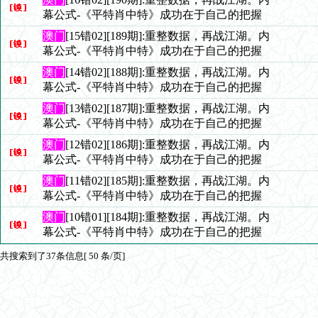
幕公式-《平特肖中特》成功在于自己的把握
澳门
[15错02][189期]:重整数据，再战江湖。内
幕公式-《平特肖中特》成功在于自己的把握
澳门
[14错02][188期]:重整数据，再战江湖。内
幕公式-《平特肖中特》成功在于自己的把握
澳门
[13错02][187期]:重整数据，再战江湖。内
幕公式-《平特肖中特》成功在于自己的把握
澳门
[12错02][186期]:重整数据，再战江湖。内
幕公式-《平特肖中特》成功在于自己的把握
澳门
[11错02][185期]:重整数据，再战江湖。内
幕公式-《平特肖中特》成功在于自己的把握
澳门
[10错01][184期]:重整数据，再战江湖。内
幕公式-《平特肖中特》成功在于自己的把握
共搜索到了37条信息[ 50 条/页]