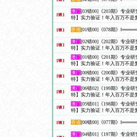
澳门
[03错00]《203期》专
特】实力验证！年入百万不是
香港
[01错00]《078期》‖═══
澳门
[02错00]《202期》专
特】实力验证！年入百万不是
澳门
[01错00]《201期》专
特】实力验证！年入百万不是
澳门
[00错00]《200期》专
特】实力验证！年入百万不是
澳门
[06错02]《199期》专
特】实力验证！年入百万不是
澳门
[05错01]《198期》专
特】实力验证！年入百万不是
香港
[00错00]《077期》‖═══
澳门
[04错01]《197期》专