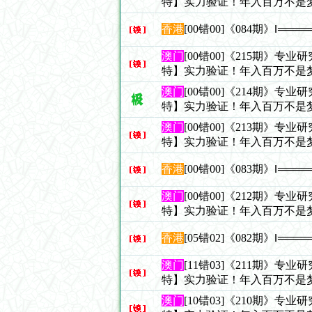
特】实力验证！年入百万不是
香港
[00错00]《084期》‖═══
澳门
[00错00]《215期》专
特】实力验证！年入百万不是
澳门
[00错00]《214期》专
特】实力验证！年入百万不是
澳门
[00错00]《213期》专
特】实力验证！年入百万不是
香港
[00错00]《083期》‖═══
澳门
[00错00]《212期》专
特】实力验证！年入百万不是
香港
[05错02]《082期》‖═══
澳门
[11错03]《211期》专
特】实力验证！年入百万不是
澳门
[10错03]《210期》专