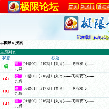
极限论坛
首页
新澳门
香港
记住我们:jx38.com,
极限
» 搜索
主题列表
状态
标题
澳门
[01错00]〔219期〕[九肖]------飞燕双飞------
九肖
澳门
[00错00]〔218期〕[九肖]------飞燕双飞------
九肖
澳门
[02错01]〔217期〕[九肖]------飞燕双飞------
九肖
澳门
[01错00]〔216期〕[九肖]------飞燕双飞------
九肖