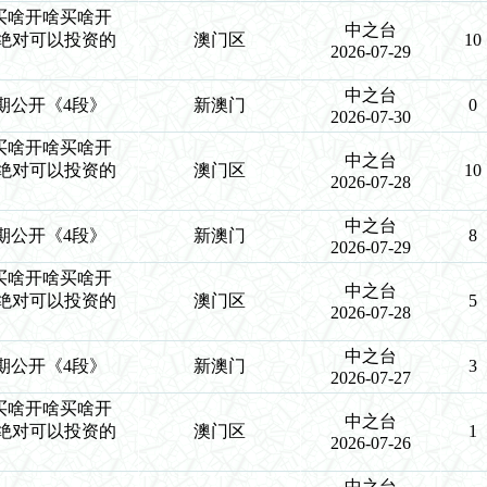
==∴买啥开啥买啥开
中之台
份绝对可以投资的
澳门区
10
2026-07-29
中之台
台期期公开《4段》
新澳门
0
2026-07-30
==∴买啥开啥买啥开
中之台
份绝对可以投资的
澳门区
10
2026-07-28
中之台
台期期公开《4段》
新澳门
8
2026-07-29
==∴买啥开啥买啥开
中之台
份绝对可以投资的
澳门区
5
2026-07-28
中之台
台期期公开《4段》
新澳门
3
2026-07-27
==∴买啥开啥买啥开
中之台
份绝对可以投资的
澳门区
1
2026-07-26
中之台