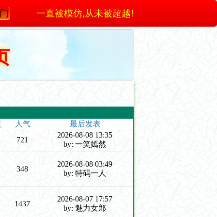
澳门
一直被模仿,从未被超越!
页
复
人气
最后发表
2026-08-08 13:35
721
by: 一笑嫣然
2026-08-08 03:49
348
by: 特码一人
2026-08-07 17:57
1437
by: 魅力女郎