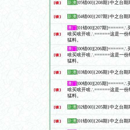
新澳
[05错00]{208期}中之
新澳
[04错00]{207期}中之
澳门
[01错00][207期]====
啥买啥开啥∴======这是一
猛料。
澳门
[00错00][206期]====
啥买啥开啥∴======这是一
猛料。
新澳
[03错00]{206期}中之
澳门
[00错00][205期]====
啥买啥开啥∴======这是一
猛料。
新澳
[02错00]{205期}中之
新澳
[01错00]{204期}中之