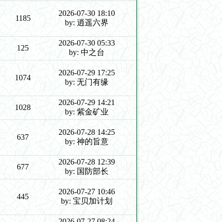
2026-07-30 18:10
1185
by: 逍遥六界
2026-07-30 05:33
125
by: 中之台
2026-07-29 17:25
1074
by: 无门有缘
2026-07-29 14:21
1028
by: 紫金矿业
2026-07-28 14:25
637
by: 神的旨意
2026-07-28 12:39
677
by: 国防部长
2026-07-27 10:46
445
by: 宝贝加计划
2026-07-27 08:24