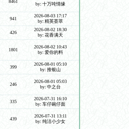
8461
by: 十万吨情缘
2026-08-03 17:17
941
by: 精英荟萃
2026-08-02 18:30
426
by: 花香满天
2026-08-02 10:43
1801
by: 爱你的料
2026-08-01 05:10
399
by: 推银山
2026-08-01 05:03
246
by: 中之台
2026-07-31 16:10
335
by: 车仔碗仔面
2026-07-31 13:11
439
by: 纯洁小少女