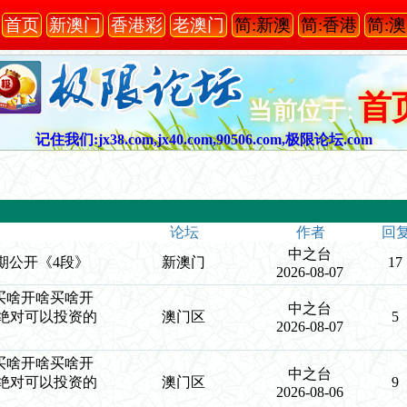
首页
新澳门
香港彩
老澳门
简:新澳
简:香港
简:
首
当前位于:
记住我们:jx38.com,jx40.com,90506.com,极限论坛.com
论坛
作者
回
中之台
台期期公开《4段》
新澳门
17
2026-08-07
==∴买啥开啥买啥开
中之台
份绝对可以投资的
澳门区
5
2026-08-07
==∴买啥开啥买啥开
中之台
份绝对可以投资的
澳门区
9
2026-08-06