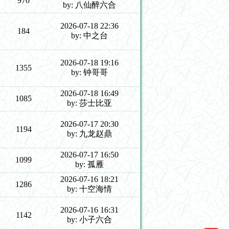
970
by: 八仙醉六合
2026-07-18 22:36
184
by: 中之台
2026-07-18 19:16
1355
by: 钟哥哥
2026-07-18 16:49
1085
by: 莎士比亚
2026-07-17 20:30
1194
by: 九龙赵鼎
2026-07-17 16:50
1099
by: 孤雁
2026-07-16 18:21
1286
by: 十空海情
2026-07-16 16:31
1142
by: 小子六合