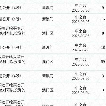
中之台
台期期公开《4段》
新澳门
9
2026-08-06
中之台
台期期公开《4段》
新澳门
15
2026-08-05
==∴买啥开啥买啥开
中之台
份绝对可以投资的
澳门区
8
2026-08-05
中之台
台期期公开《4段》
新澳门
18
2026-08-03
==∴买啥开啥买啥开
中之台
份绝对可以投资的
澳门区
59
2026-08-03
中之台
台期期公开《4段》
新澳门
3
2026-08-05
==∴买啥开啥买啥开
中之台
份绝对可以投资的
澳门区
3
2026-08-04
==∴买啥开啥买啥开
中之台