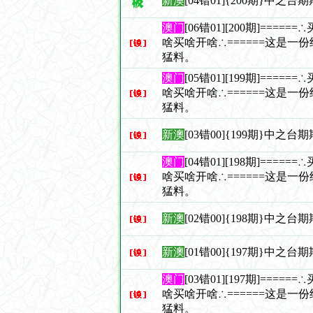
新澳
[04错01]{200期}中之
澳门
[06错01][200期]====
啥买啥开啥∴======这是一
猛料。
澳门
[05错01][199期]====
啥买啥开啥∴======这是一
猛料。
新澳
[03错00]{199期}中之
澳门
[04错01][198期]====
啥买啥开啥∴======这是一
猛料。
新澳
[02错00]{198期}中之
新澳
[01错00]{197期}中之
澳门
[03错01][197期]====
啥买啥开啥∴======这是一
猛料。