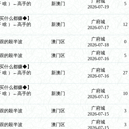
广府城
 啥 ）←高手的
新澳门
5
2026-07-19
【◆买什么都赚◆】
广府城
 啥 ）←高手的
新澳门
12
2026-07-17
广府城
以长跟的殺半波
澳门区
0
2026-07-18
广府城
以长跟的殺半波
澳门区
5
2026-07-16
【◆买什么都赚◆】
广府城
 啥 ）←高手的
新澳门
27
2026-07-16
【◆买什么都赚◆】
广府城
 啥 ）←高手的
新澳门
10
2026-07-15
广府城
以长跟的殺半波
澳门区
3
2026-07-15
广府城
以长跟的殺半波
澳门区
3
2026-07-15