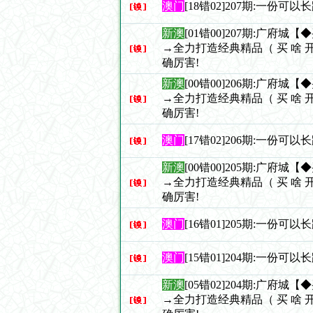
澳门
[18错02]207期:一份可
新澳
[01错00]207期:广府城
→全力打造经典精品（ 买 啥 开
确厉害!
新澳
[00错00]206期:广府城
→全力打造经典精品（ 买 啥 开
确厉害!
澳门
[17错02]206期:一份可
新澳
[00错00]205期:广府城
→全力打造经典精品（ 买 啥 开
确厉害!
澳门
[16错01]205期:一份可
澳门
[15错01]204期:一份可
新澳
[05错02]204期:广府城
→全力打造经典精品（ 买 啥 开