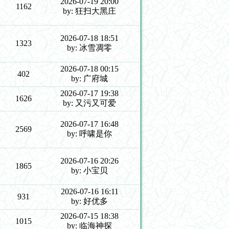
2026-07-19 20:00
1162
by: 狂扫大黑庄
2026-07-18 18:51
1323
by: 冰雪凋零
2026-07-18 00:15
402
by: 广府城
2026-07-17 19:38
1626
by: 又污又可爱
2026-07-17 16:48
2569
by: 呼啸是你
2026-07-16 20:26
1865
by: 小宝贝
2026-07-16 16:11
931
by: 好优多
2026-07-15 18:38
1015
by: 临海神探