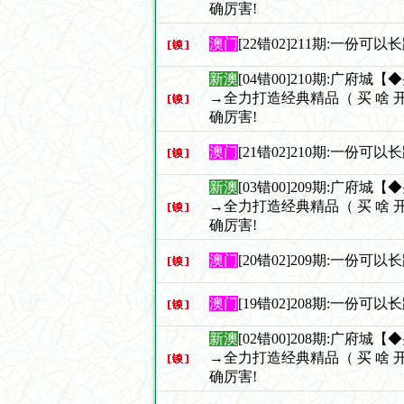
确厉害!
澳门
[22错02]211期:一份可
新澳
[04错00]210期:广府城
→全力打造经典精品（ 买 啥 开
确厉害!
澳门
[21错02]210期:一份可
新澳
[03错00]209期:广府城
→全力打造经典精品（ 买 啥 开
确厉害!
澳门
[20错02]209期:一份可
澳门
[19错02]208期:一份可
新澳
[02错00]208期:广府城
→全力打造经典精品（ 买 啥 开
确厉害!