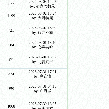
2026-08-03 14:47
622
by: 清宫气数录
2026-08-02 18:24
1199
by: 大哥特尾
2026-08-02 16:39
721
by: 取之不竭
2026-08-01 18:16
684
by: 心声共鸣
2026-08-01 18:02
571
by: 九言真经
2026-07-31 17:01
824
by: 痛谁懂
2026-07-31 04:15
359
by: 广府城
2026-07-30 18:35
1068
by: 冰火风神