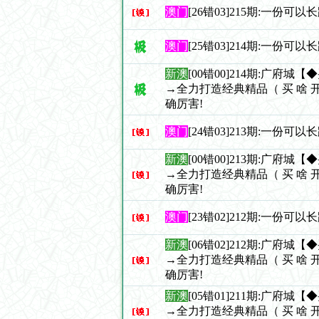
澳门
[26错03]215期:一份可
澳门
[25错03]214期:一份可
新澳
[00错00]214期:广府城
→全力打造经典精品（ 买 啥 开
确厉害!
澳门
[24错03]213期:一份可
新澳
[00错00]213期:广府城
→全力打造经典精品（ 买 啥 开
确厉害!
澳门
[23错02]212期:一份可
新澳
[06错02]212期:广府城
→全力打造经典精品（ 买 啥 开
确厉害!
新澳
[05错01]211期:广府城
→全力打造经典精品（ 买 啥 开