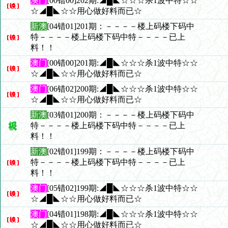
澳门
[00错00]202期:◢█◣☆☆☆杀1波中特☆☆
☆◢█◣☆☆用心做好料而已☆
新澳
[04错01]201期：－－－－楼上码楼下码中
特－－－－楼上码楼下码中特－－－－已上
料！！
澳门
[00错00]201期:◢█◣☆☆☆杀1波中特☆☆
☆◢█◣☆☆用心做好料而已☆
澳门
[06错02]200期:◢█◣☆☆☆杀1波中特☆☆
☆◢█◣☆☆用心做好料而已☆
新澳
[03错01]200期：－－－－楼上码楼下码中
特－－－－楼上码楼下码中特－－－－已上
料！！
新澳
[02错01]199期：－－－－楼上码楼下码中
特－－－－楼上码楼下码中特－－－－已上
料！！
澳门
[05错02]199期:◢█◣☆☆☆杀1波中特☆☆
☆◢█◣☆☆用心做好料而已☆
澳门
[04错01]198期:◢█◣☆☆☆杀1波中特☆☆
☆◢█◣☆☆用心做好料而已☆