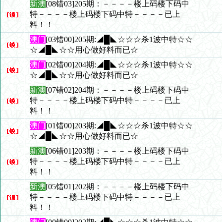
新澳
[08错03]205期：－－－－楼上码楼下码中
特－－－－楼上码楼下码中特－－－－已上
料！！
澳门
[03错00]205期:◢█◣☆☆☆杀1波中特☆☆
☆◢█◣☆☆用心做好料而已☆
澳门
[02错00]204期:◢█◣☆☆☆杀1波中特☆☆
☆◢█◣☆☆用心做好料而已☆
新澳
[07错02]204期：－－－－楼上码楼下码中
特－－－－楼上码楼下码中特－－－－已上
料！！
澳门
[01错00]203期:◢█◣☆☆☆杀1波中特☆☆
☆◢█◣☆☆用心做好料而已☆
新澳
[06错01]203期：－－－－楼上码楼下码中
特－－－－楼上码楼下码中特－－－－已上
料！！
新澳
[05错01]202期：－－－－楼上码楼下码中
特－－－－楼上码楼下码中特－－－－已上
料！！