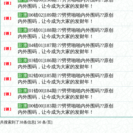
内外围码，让今成为大家的发财年！
新澳
[06错02]189期:??劈劈啪啪内外围码??原创
内外围码，让今成为大家的发财年！
新澳
[05错01]188期:??劈劈啪啪内外围码??原创
内外围码，让今成为大家的发财年！
新澳
[04错01]187期:??劈劈啪啪内外围码??原创
内外围码，让今成为大家的发财年！
新澳
[03错01]186期:??劈劈啪啪内外围码??原创
内外围码，让今成为大家的发财年！
新澳
[02错00]185期:??劈劈啪啪内外围码??原创
内外围码，让今成为大家的发财年！
新澳
[01错00]184期:??劈劈啪啪内外围码??原创
内外围码，让今成为大家的发财年！
新澳
[00错00]183期:??劈劈啪啪内外围码??原创
内外围码，让今成为大家的发财年！
共搜索到了38条信息[ 50 条/页]