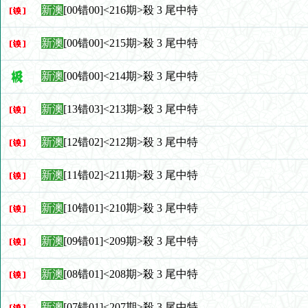
新澳
[00错00]<216期>殺 3 尾中特
新澳
[00错00]<215期>殺 3 尾中特
新澳
[00错00]<214期>殺 3 尾中特
新澳
[13错03]<213期>殺 3 尾中特
新澳
[12错02]<212期>殺 3 尾中特
新澳
[11错02]<211期>殺 3 尾中特
新澳
[10错01]<210期>殺 3 尾中特
新澳
[09错01]<209期>殺 3 尾中特
新澳
[08错01]<208期>殺 3 尾中特
新澳
[07错01]<207期>殺 3 尾中特