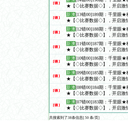
★【◇比赛数据◇】，开启激
新澳
[13错00]189期：千里眼
★【◇比赛数据◇】，开启激
新澳
[12错00]188期：千里眼
★【◇比赛数据◇】，开启激
新澳
[11错00]187期：千里眼
★【◇比赛数据◇】，开启激
新澳
[10错00]186期：千里眼
★【◇比赛数据◇】，开启激
新澳
[09错00]185期：千里眼
★【◇比赛数据◇】，开启激
新澳
[08错00]184期：千里眼
★【◇比赛数据◇】，开启激
新澳
[07错00]183期：千里眼
★【◇比赛数据◇】，开启激
共搜索到了38条信息[ 50 条/页]