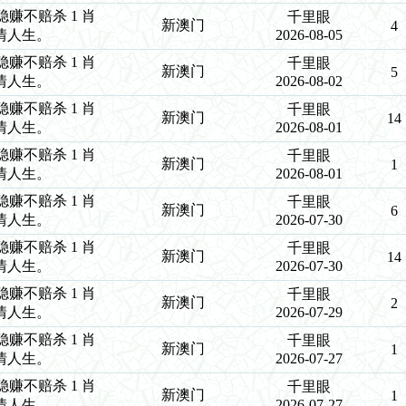
★稳赚不赔杀 1 肖
千里眼
新澳门
4
情人生。
2026-08-05
★稳赚不赔杀 1 肖
千里眼
新澳门
5
情人生。
2026-08-02
★稳赚不赔杀 1 肖
千里眼
新澳门
14
情人生。
2026-08-01
★稳赚不赔杀 1 肖
千里眼
新澳门
1
情人生。
2026-08-01
★稳赚不赔杀 1 肖
千里眼
新澳门
6
情人生。
2026-07-30
★稳赚不赔杀 1 肖
千里眼
新澳门
14
情人生。
2026-07-30
★稳赚不赔杀 1 肖
千里眼
新澳门
2
情人生。
2026-07-29
★稳赚不赔杀 1 肖
千里眼
新澳门
1
情人生。
2026-07-27
★稳赚不赔杀 1 肖
千里眼
新澳门
1
情人生。
2026-07-27