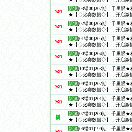
新澳
[03错00]207期：千里眼
★【◇比赛数据◇】，开启激
新澳
[02错00]206期：千里眼
★【◇比赛数据◇】，开启激
新澳
[01错00]205期：千里眼
★【◇比赛数据◇】，开启激
新澳
[00错00]204期：千里眼
★【◇比赛数据◇】，开启激
新澳
[10错01]203期：千里眼
★【◇比赛数据◇】，开启激
新澳
[09错01]202期：千里眼
★【◇比赛数据◇】，开启激
新澳
[08错01]201期：千里眼
★【◇比赛数据◇】，开启激
新澳
[07错01]200期：千里眼
★【◇比赛数据◇】，开启激
新澳
[06错01]199期：千里眼