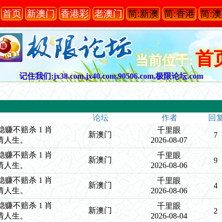
首页
新澳门
香港彩
老澳门
简:新澳
简:香港
简:
首
当前位于:
记住我们:jx38.com,jx40.com,90506.com,极限论坛.com
论坛
作者
回
★稳赚不赔杀 1 肖
千里眼
新澳门
7
情人生。
2026-08-07
★稳赚不赔杀 1 肖
千里眼
新澳门
9
情人生。
2026-08-06
★稳赚不赔杀 1 肖
千里眼
新澳门
4
情人生。
2026-08-06
★稳赚不赔杀 1 肖
千里眼
新澳门
2
情人生。
2026-08-04