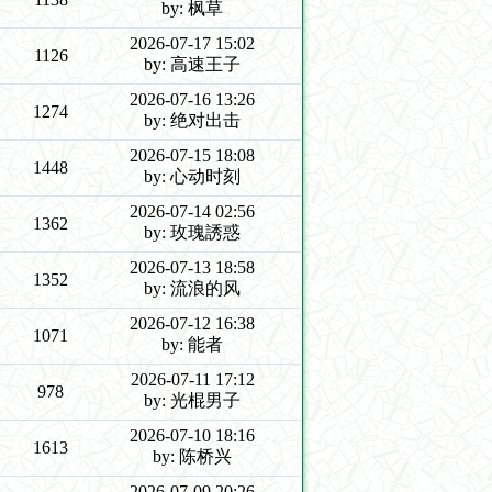
by: 枫草
2026-07-17 15:02
1126
by: 高速王子
2026-07-16 13:26
1274
by: 绝对出击
2026-07-15 18:08
1448
by: 心动时刻
2026-07-14 02:56
1362
by: 玫瑰誘惑
2026-07-13 18:58
1352
by: 流浪的风
2026-07-12 16:38
1071
by: 能者
2026-07-11 17:12
978
by: 光棍男子
2026-07-10 18:16
1613
by: 陈桥兴
2026-07-09 20:26