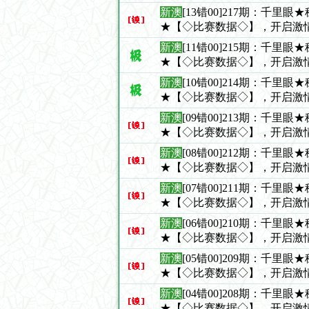
新澳
[13错00]217期：千里眼
★【◇比赛数据◇】，开启激
新澳
[11错00]215期：千里眼
★【◇比赛数据◇】，开启激
新澳
[10错00]214期：千里眼
★【◇比赛数据◇】，开启激
新澳
[09错00]213期：千里眼
★【◇比赛数据◇】，开启激
新澳
[08错00]212期：千里眼
★【◇比赛数据◇】，开启激
新澳
[07错00]211期：千里眼
★【◇比赛数据◇】，开启激
新澳
[06错00]210期：千里眼
★【◇比赛数据◇】，开启激
新澳
[05错00]209期：千里眼
★【◇比赛数据◇】，开启激
新澳
[04错00]208期：千里眼
★【◇比赛数据◇】，开启激