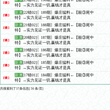
特】→实力见证一切,赢钱才是真
新澳
[22错02]〖189期〗爆庄猛料←【殺③尾中
特】→实力见证一切,赢钱才是真
新澳
[21错02]〖188期〗爆庄猛料←【殺③尾中
特】→实力见证一切,赢钱才是真
新澳
[20错02]〖187期〗爆庄猛料←【殺③尾中
特】→实力见证一切,赢钱才是真
新澳
[19错02]〖186期〗爆庄猛料←【殺③尾中
特】→实力见证一切,赢钱才是真
新澳
[18错02]〖185期〗爆庄猛料←【殺③尾中
特】→实力见证一切,赢钱才是真
新澳
[17错01]〖184期〗爆庄猛料←【殺③尾中
特】→实力见证一切,赢钱才是真
共搜索到了37条信息[ 50 条/页]