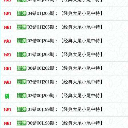
新澳
[04错01]206期：【经典大尾小尾中特】
新澳
[03错01]205期：【经典大尾小尾中特】
新澳
[02错00]204期：【经典大尾小尾中特】
新澳
[01错00]203期：【经典大尾小尾中特】
新澳
[00错00]202期：【经典大尾小尾中特】
新澳
[03错01]201期：【经典大尾小尾中特】
新澳
[02错00]200期：【经典大尾小尾中特】
新澳
[01错00]199期：【经典大尾小尾中特】
新澳
[00错00]198期：【经典大尾小尾中特】