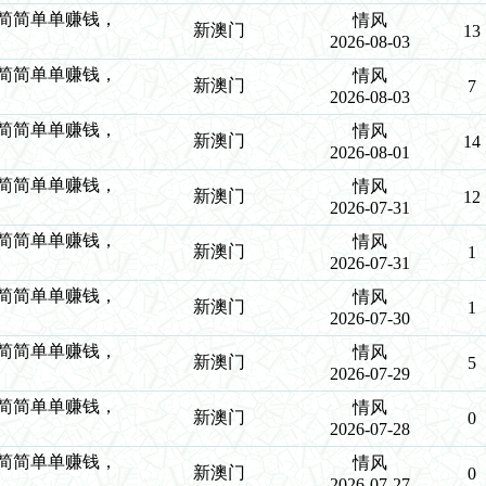
头中】简简单单赚钱，
情风
新澳门
13
2026-08-03
头中】简简单单赚钱，
情风
新澳门
7
2026-08-03
头中】简简单单赚钱，
情风
新澳门
14
2026-08-01
头中】简简单单赚钱，
情风
新澳门
12
2026-07-31
头中】简简单单赚钱，
情风
新澳门
1
2026-07-31
头中】简简单单赚钱，
情风
新澳门
1
2026-07-30
头中】简简单单赚钱，
情风
新澳门
5
2026-07-29
头中】简简单单赚钱，
情风
新澳门
0
2026-07-28
头中】简简单单赚钱，
情风
新澳门
0
2026-07-27