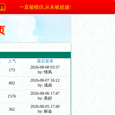
澳门
一直被模仿,从未被超越!
页
复
人气
最后发表
2026-08-08 03:37
173
by: 情风
2026-08-07 16:12
892
by: 成叔
2026-08-06 17:47
1576
by: 美好
2026-08-05 17:49
362
by: 标金