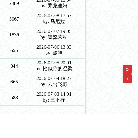
2389
by: 乘龙佳婿
2026-07-08 17:53
3067
by: 马尼拉
2026-07-07 19:05
1839
by: 舞弊营私
2026-07-06 13:33
655
by: 波神
2026-07-05 20:01
844
by: 恰似你的温柔
⟳
2026-07-04 18:27
↑
665
by: 六合飞哥
2026-07-03 14:01
588
by: 三本行