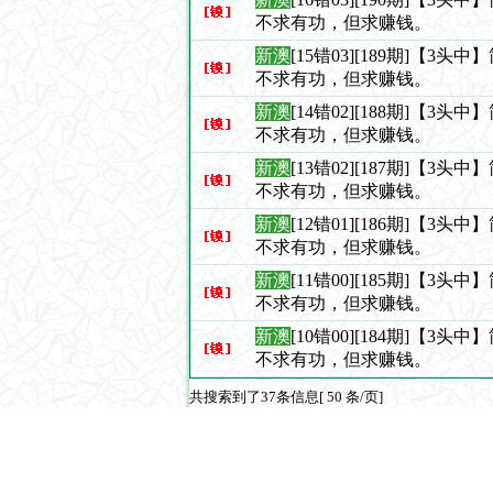
不求有功，但求赚钱。
新澳
[15错03][189期]【3
不求有功，但求赚钱。
新澳
[14错02][188期]【3
不求有功，但求赚钱。
新澳
[13错02][187期]【3
不求有功，但求赚钱。
新澳
[12错01][186期]【3
不求有功，但求赚钱。
新澳
[11错00][185期]【3
不求有功，但求赚钱。
新澳
[10错00][184期]【3
不求有功，但求赚钱。
共搜索到了37条信息[ 50 条/页]