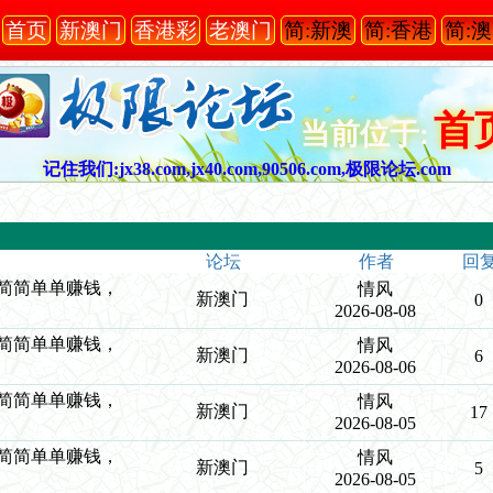
首页
新澳门
香港彩
老澳门
简:新澳
简:香港
简:
首
当前位于:
记住我们:jx38.com,jx40.com,90506.com,极限论坛.com
论坛
作者
回
头中】简简单单赚钱，
情风
新澳门
0
2026-08-08
头中】简简单单赚钱，
情风
新澳门
6
2026-08-06
头中】简简单单赚钱，
情风
新澳门
17
2026-08-05
头中】简简单单赚钱，
情风
新澳门
5
2026-08-05