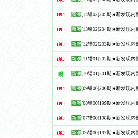
新澳
[14错02]205期:●新发现
新澳
[13错02]204期:●新发现
新澳
[12错02]203期:●新发现
新澳
[11错01]202期:●新发现
新澳
[10错01]201期:●新发现
新澳
[09错00]200期:●新发现
新澳
[08错00]199期:●新发现
新澳
[07错00]198期:●新发现
新澳
[06错00]197期:●新发现