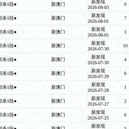
新发现
内部杀1段●
新澳门
0
2026-08-03
新发现
内部杀1段●
新澳门
7
2026-08-01
新发现
内部杀1段●
新澳门
1
2026-08-01
新发现
内部杀1段●
新澳门
10
2026-07-30
新发现
内部杀1段●
新澳门
4
2026-07-30
新发现
内部杀1段●
新澳门
6
2026-07-29
新发现
内部杀1段●
新澳门
1
2026-07-28
新发现
内部杀1段●
新澳门
2
2026-07-27
新发现
内部杀1段●
新澳门
6
2026-07-25
新发现
内部杀1段●
新澳门
5