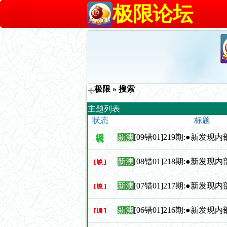
极限论坛
极限
» 搜索
主题列表
状态
标题
新澳
[09错01]219期:●新发现
新澳
[08错01]218期:●新发现
新澳
[07错01]217期:●新发现
新澳
[06错01]216期:●新发现