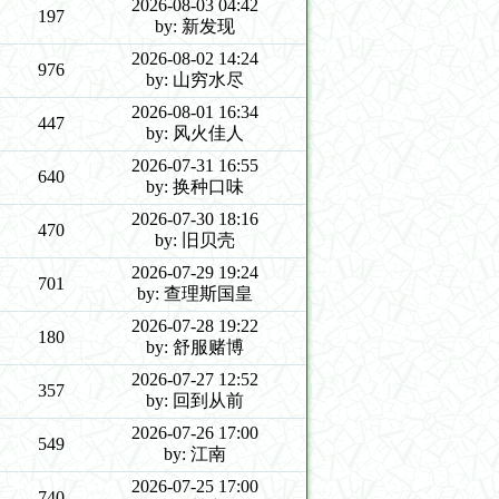
2026-08-03 04:42
197
by: 新发现
2026-08-02 14:24
976
by: 山穷水尽
2026-08-01 16:34
447
by: 风火佳人
2026-07-31 16:55
640
by: 换种口味
2026-07-30 18:16
470
by: 旧贝壳
2026-07-29 19:24
701
by: 查理斯国皇
2026-07-28 19:22
180
by: 舒服赌博
2026-07-27 12:52
357
by: 回到从前
2026-07-26 17:00
549
by: 江南
2026-07-25 17:00
740