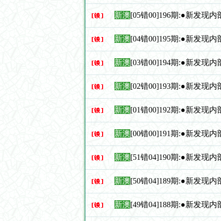
新澳
[05错00]196期:●新发现
新澳
[04错00]195期:●新发现
新澳
[03错00]194期:●新发现
新澳
[02错00]193期:●新发现
新澳
[01错00]192期:●新发现
新澳
[00错00]191期:●新发现
新澳
[51错04]190期:●新发现
新澳
[50错04]189期:●新发现
新澳
[49错04]188期:●新发现