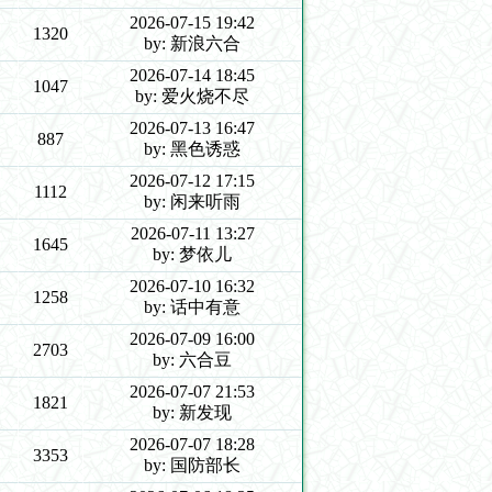
2026-07-15 19:42
1320
by: 新浪六合
2026-07-14 18:45
1047
by: 爱火烧不尽
2026-07-13 16:47
887
by: 黑色诱惑
2026-07-12 17:15
1112
by: 闲来听雨
2026-07-11 13:27
1645
by: 梦依儿
2026-07-10 16:32
1258
by: 话中有意
2026-07-09 16:00
2703
by: 六合豆
2026-07-07 21:53
1821
by: 新发现
2026-07-07 18:28
3353
by: 国防部长