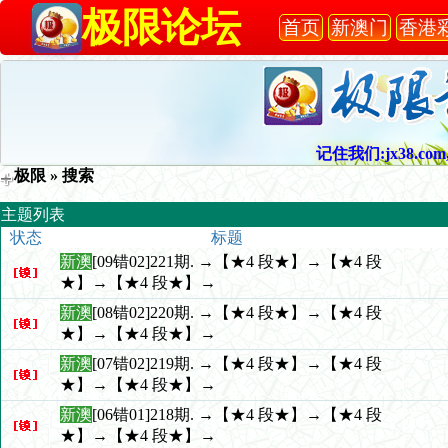
极限论坛
首页
新澳门
香港
记住我们:jx38.com,
极限
» 搜索
主题列表
状态
标题
新澳
[09错02]221期. →【★4 段★】→【★4 段
★】→【★4 段★】→
新澳
[08错02]220期. →【★4 段★】→【★4 段
★】→【★4 段★】→
新澳
[07错02]219期. →【★4 段★】→【★4 段
★】→【★4 段★】→
新澳
[06错01]218期. →【★4 段★】→【★4 段
★】→【★4 段★】→