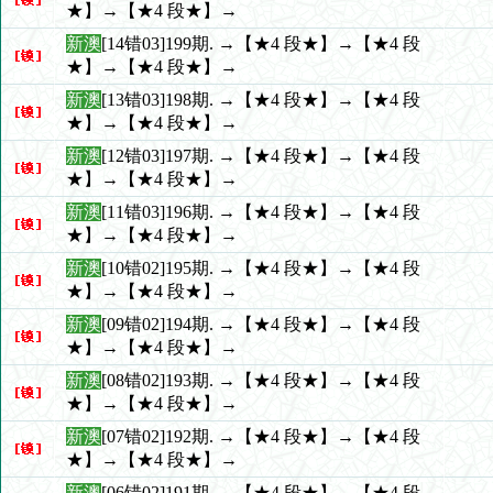
★】→【★4 段★】→
新澳
[14错03]199期. →【★4 段★】→【★4 段
★】→【★4 段★】→
新澳
[13错03]198期. →【★4 段★】→【★4 段
★】→【★4 段★】→
新澳
[12错03]197期. →【★4 段★】→【★4 段
★】→【★4 段★】→
新澳
[11错03]196期. →【★4 段★】→【★4 段
★】→【★4 段★】→
新澳
[10错02]195期. →【★4 段★】→【★4 段
★】→【★4 段★】→
新澳
[09错02]194期. →【★4 段★】→【★4 段
★】→【★4 段★】→
新澳
[08错02]193期. →【★4 段★】→【★4 段
★】→【★4 段★】→
新澳
[07错02]192期. →【★4 段★】→【★4 段
★】→【★4 段★】→
新澳
[06错02]191期. →【★4 段★】→【★4 段