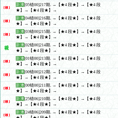
新澳
[05错00]217期. →【★4 段★】→【★4 段
★】→【★4 段★】→
新澳
[04错00]216期. →【★4 段★】→【★4 段
★】→【★4 段★】→
新澳
[03错00]215期. →【★4 段★】→【★4 段
★】→【★4 段★】→
新澳
[02错00]214期. →【★4 段★】→【★4 段
★】→【★4 段★】→
新澳
[01错00]213期. →【★4 段★】→【★4 段
★】→【★4 段★】→
新澳
[00错00]212期. →【★4 段★】→【★4 段
★】→【★4 段★】→
新澳
[00错00]211期. →【★4 段★】→【★4 段
★】→【★4 段★】→
新澳
[25错06]210期. →【★4 段★】→【★4 段
★】→【★4 段★】→
新澳
[24错06]209期. →【★4 段★】→【★4 段
★】→【★4 段★】→