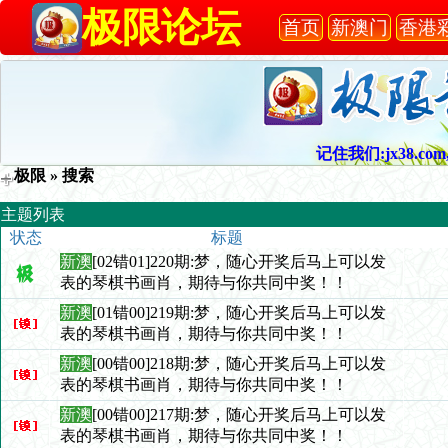
极限论坛
首页
新澳门
香港
记住我们:jx38.com,
极限
» 搜索
主题列表
状态
标题
新澳
[02错01]220期:梦，随心开奖后马上可以发
表的琴棋书画肖，期待与你共同中奖！！
新澳
[01错00]219期:梦，随心开奖后马上可以发
表的琴棋书画肖，期待与你共同中奖！！
新澳
[00错00]218期:梦，随心开奖后马上可以发
表的琴棋书画肖，期待与你共同中奖！！
新澳
[00错00]217期:梦，随心开奖后马上可以发
表的琴棋书画肖，期待与你共同中奖！！