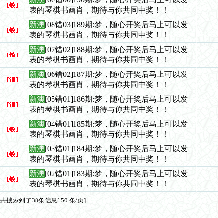
表的琴棋书画肖，期待与你共同中奖！！
新澳
[08错03]189期:梦，随心开奖后马上可以发
表的琴棋书画肖，期待与你共同中奖！！
新澳
[07错02]188期:梦，随心开奖后马上可以发
表的琴棋书画肖，期待与你共同中奖！！
新澳
[06错02]187期:梦，随心开奖后马上可以发
表的琴棋书画肖，期待与你共同中奖！！
新澳
[05错01]186期:梦，随心开奖后马上可以发
表的琴棋书画肖，期待与你共同中奖！！
新澳
[04错01]185期:梦，随心开奖后马上可以发
表的琴棋书画肖，期待与你共同中奖！！
新澳
[03错01]184期:梦，随心开奖后马上可以发
表的琴棋书画肖，期待与你共同中奖！！
新澳
[02错01]183期:梦，随心开奖后马上可以发
表的琴棋书画肖，期待与你共同中奖！！
共搜索到了38条信息[ 50 条/页]