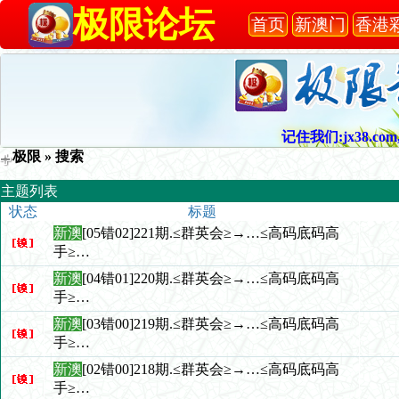
极限论坛
首页
新澳门
香港
记住我们:jx38.com,
极限
» 搜索
主题列表
状态
标题
新澳
[05错02]221期.≤群英会≥→…≤高码底码高
手≥…
新澳
[04错01]220期.≤群英会≥→…≤高码底码高
手≥…
新澳
[03错00]219期.≤群英会≥→…≤高码底码高
手≥…
新澳
[02错00]218期.≤群英会≥→…≤高码底码高
手≥…