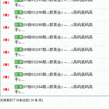
手≥…
新澳
[02错01]190期.≤群英会≥→…≤高码底码高
手≥…
新澳
[01错00]189期.≤群英会≥→…≤高码底码高
手≥…
新澳
[00错00]188期.≤群英会≥→…≤高码底码高
手≥…
新澳
[00错00]187期.≤群英会≥→…≤高码底码高
手≥…
新澳
[09错03]186期.≤群英会≥→…≤高码底码高
手≥…
新澳
[08错02]185期.≤群英会≥→…≤高码底码高
手≥…
新澳
[07错01]184期.≤群英会≥→…≤高码底码高
手≥…
共搜索到了38条信息[ 50 条/页]