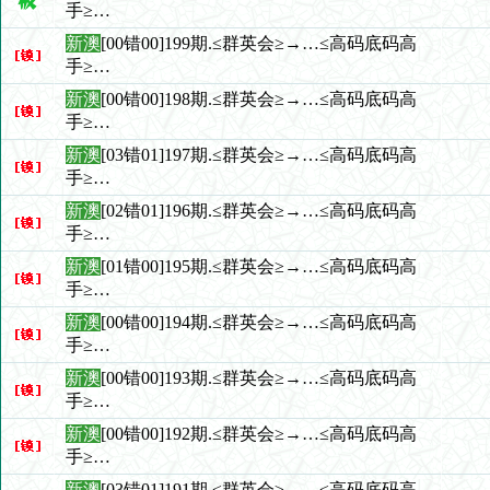
手≥…
新澳
[00错00]199期.≤群英会≥→…≤高码底码高
手≥…
新澳
[00错00]198期.≤群英会≥→…≤高码底码高
手≥…
新澳
[03错01]197期.≤群英会≥→…≤高码底码高
手≥…
新澳
[02错01]196期.≤群英会≥→…≤高码底码高
手≥…
新澳
[01错00]195期.≤群英会≥→…≤高码底码高
手≥…
新澳
[00错00]194期.≤群英会≥→…≤高码底码高
手≥…
新澳
[00错00]193期.≤群英会≥→…≤高码底码高
手≥…
新澳
[00错00]192期.≤群英会≥→…≤高码底码高
手≥…
新澳
[03错01]191期.≤群英会≥→…≤高码底码高