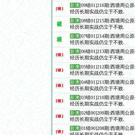
新澳
[09错01]216期:西塘周公
经历长期实战仍立于不败.
新澳
[08错01]215期:西塘周公
经历长期实战仍立于不败.
新澳
[07错01]214期:西塘周公
经历长期实战仍立于不败.
新澳
[06错01]213期:西塘周公
经历长期实战仍立于不败.
新澳
[05错01]212期:西塘周公
经历长期实战仍立于不败.
新澳
[04错01]211期:西塘周公
经历长期实战仍立于不败.
新澳
[03错01]210期:西塘周公
经历长期实战仍立于不败.
新澳
[02错00]209期:西塘周公
经历长期实战仍立于不败.
新澳
[01错00]208期:西塘周公
经历长期实战仍立于不败.