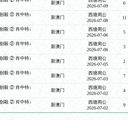
西塘周公
新澳门
6
2026-07-09
原创殺 ② 肖中特↓
西塘周公
新澳门
11
2026-07-08
原创殺 ② 肖中特↓
西塘周公
新澳门
5
2026-07-06
原创殺 ② 肖中特↓
西塘周公
新澳门
3
2026-07-06
原创殺 ② 肖中特↓
西塘周公
新澳门
2
2026-07-05
原创殺 ② 肖中特↓
西塘周公
新澳门
7
2026-07-03
原创殺 ② 肖中特↓
西塘周公
新澳门
4
2026-07-02
原创殺 ② 肖中特↓
西塘周公
新澳门
9
2026-07-02