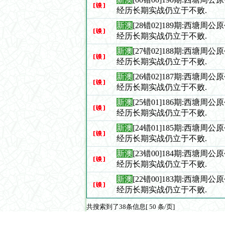
经历长期实战仍立于不败.
新澳
[28错02]189期:西塘周公
经历长期实战仍立于不败.
新澳
[27错02]188期:西塘周公
经历长期实战仍立于不败.
新澳
[26错02]187期:西塘周公
经历长期实战仍立于不败.
新澳
[25错01]186期:西塘周公
经历长期实战仍立于不败.
新澳
[24错01]185期:西塘周公
经历长期实战仍立于不败.
新澳
[23错00]184期:西塘周公
经历长期实战仍立于不败.
新澳
[22错00]183期:西塘周公
经历长期实战仍立于不败.
共搜索到了38条信息[ 50 条/页]