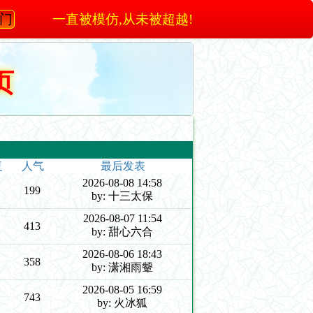
澳门
一直被模仿,从未被超越!
页
复
人气
最后发表
2026-08-08 14:58
199
by: 十三太保
2026-08-07 11:54
413
by: 甜心六合
2026-08-06 18:43
358
by: 潇湘雨颦
2026-08-05 16:59
743
by: 火冰狐