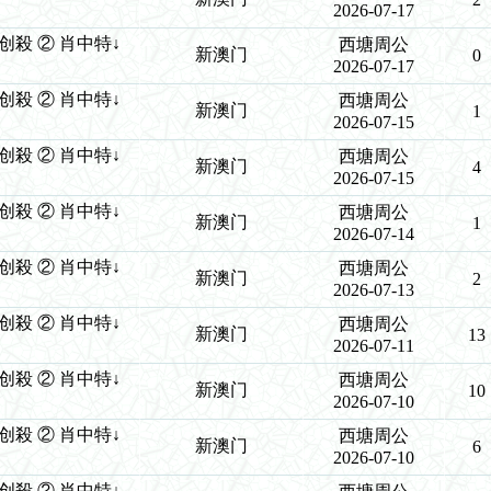
2026-07-17
原创殺 ② 肖中特↓
西塘周公
新澳门
0
2026-07-17
原创殺 ② 肖中特↓
西塘周公
新澳门
1
2026-07-15
原创殺 ② 肖中特↓
西塘周公
新澳门
4
2026-07-15
原创殺 ② 肖中特↓
西塘周公
新澳门
1
2026-07-14
原创殺 ② 肖中特↓
西塘周公
新澳门
2
2026-07-13
原创殺 ② 肖中特↓
西塘周公
新澳门
13
2026-07-11
原创殺 ② 肖中特↓
西塘周公
新澳门
10
2026-07-10
原创殺 ② 肖中特↓
西塘周公
新澳门
6
2026-07-10
原创殺 ② 肖中特↓