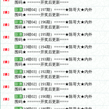
围码★ ======开奖后更新====
新澳
[18错04]（197期）=====★陈哥大★内外
围码★ ======开奖后更新====
新澳
[17错04]（196期）=====★陈哥大★内外
围码★ ======开奖后更新====
新澳
[16错04]（195期）=====★陈哥大★内外
围码★ ======开奖后更新====
新澳
[15错03]（194期）=====★陈哥大★内外
围码★ ======开奖后更新====
新澳
[14错03]（193期）=====★陈哥大★内外
围码★ ======开奖后更新====
新澳
[13错03]（192期）=====★陈哥大★内外
围码★ ======开奖后更新====
新澳
[12错02]（191期）=====★陈哥大★内外
围码★ ======开奖后更新====
新澳
[11错02]（190期）=====★陈哥大★内外
围码★ ======开奖后更新====
新澳
[10错02]（189期）=====★陈哥大★内外