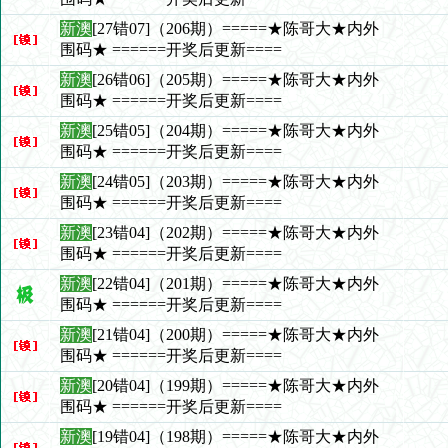
新澳
[27错07]（206期）=====★陈哥大★内外
围码★ ======开奖后更新====
新澳
[26错06]（205期）=====★陈哥大★内外
围码★ ======开奖后更新====
新澳
[25错05]（204期）=====★陈哥大★内外
围码★ ======开奖后更新====
新澳
[24错05]（203期）=====★陈哥大★内外
围码★ ======开奖后更新====
新澳
[23错04]（202期）=====★陈哥大★内外
围码★ ======开奖后更新====
新澳
[22错04]（201期）=====★陈哥大★内外
围码★ ======开奖后更新====
新澳
[21错04]（200期）=====★陈哥大★内外
围码★ ======开奖后更新====
新澳
[20错04]（199期）=====★陈哥大★内外
围码★ ======开奖后更新====
新澳
[19错04]（198期）=====★陈哥大★内外