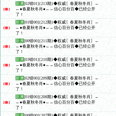
新澳
[02错01]{213期}◆权威〖春夏秋冬肖〗←
←●春夏秋冬肖●←←信心百分百◆已经公开
了！
新澳
[01错00]{212期}◆权威〖春夏秋冬肖〗←
←●春夏秋冬肖●←←信心百分百◆已经公开
了！
新澳
[00错00]{211期}◆权威〖春夏秋冬肖〗←
←●春夏秋冬肖●←←信心百分百◆已经公开
了！
新澳
[03错01]{210期}◆权威〖春夏秋冬肖〗←
←●春夏秋冬肖●←←信心百分百◆已经公开
了！
新澳
[02错00]{209期}◆权威〖春夏秋冬肖〗←
←●春夏秋冬肖●←←信心百分百◆已经公开
了！
新澳
[01错00]{208期}◆权威〖春夏秋冬肖〗←
←●春夏秋冬肖●←←信心百分百◆已经公开
了！
新澳
[00错00]{207期}◆权威〖春夏秋冬肖〗←