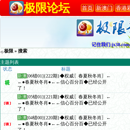
极限论坛
首页
新澳门
香港
记住我们:jx38.com,
极限
» 搜索
主题列表
状态
标题
新澳
[06错01]{222期}◆权威〖春夏秋冬肖〗←
←●春夏秋冬肖●←←信心百分百◆已经公开
了！
新澳
[05错01]{221期}◆权威〖春夏秋冬肖〗←
←●春夏秋冬肖●←←信心百分百◆已经公开
了！
新澳
[04错00]{220期}◆权威〖春夏秋冬肖〗←
←●春夏秋冬肖●←←信心百分百◆已经公开
了！