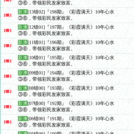
③⑥，带领彩民发家致富。
新澳
[13错02]『198期』《彩霞满天》10年心水
③⑥，带领彩民发家致富。
新澳
[12错01]『197期』《彩霞满天》10年心水
③⑥，带领彩民发家致富。
新澳
[11错01]『196期』《彩霞满天》10年心水
③⑥，带领彩民发家致富。
新澳
[10错01]『195期』《彩霞满天》10年心水
③⑥，带领彩民发家致富。
新澳
[09错01]『194期』《彩霞满天》10年心水
③⑥，带领彩民发家致富。
新澳
[08错00]『193期』《彩霞满天》10年心水
③⑥，带领彩民发家致富。
新澳
[07错00]『192期』《彩霞满天》10年心水
③⑥，带领彩民发家致富。
新澳
[06错00]『191期』《彩霞满天》10年心水
③⑥，带领彩民发家致富。
新澳
[05错00]『190期』《彩霞满天》10年心水