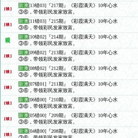
新澳
[13错03]『217期』《彩霞满天》10年心水
③⑥，带领彩民发家致富。
新澳
[11错03]『215期』《彩霞满天》10年心水
③⑥，带领彩民发家致富。
新澳
[10错02]『214期』《彩霞满天》10年心水
③⑥，带领彩民发家致富。
新澳
[09错02]『213期』《彩霞满天》10年心水
③⑥，带领彩民发家致富。
新澳
[08错02]『212期』《彩霞满天》10年心水
③⑥，带领彩民发家致富。
新澳
[07错01]『211期』《彩霞满天》10年心水
③⑥，带领彩民发家致富。
新澳
[06错00]『210期』《彩霞满天》10年心水
③⑥，带领彩民发家致富。
新澳
[05错00]『209期』《彩霞满天》10年心水
③⑥，带领彩民发家致富。
新澳
[04错00]『208期』《彩霞满天》10年心水
③⑥，带领彩民发家致富。