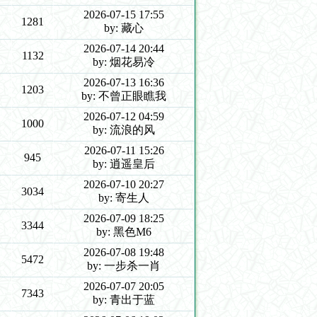
2026-07-15 17:55
1281
by: 藏心
2026-07-14 20:44
1132
by: 烟花易冷
2026-07-13 16:36
1203
by: 不曾正眼瞧我
2026-07-12 04:59
1000
by: 流浪的风
2026-07-11 15:26
945
by: 逍遥皇后
2026-07-10 20:27
3034
by: 寄生人
2026-07-09 18:25
3344
by: 黑色M6
2026-07-08 19:48
5472
by: 一步杀一肖
2026-07-07 20:05
7343
by: 青出于蓝