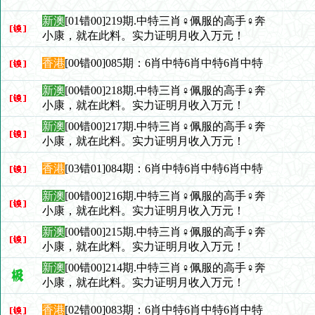
新澳
[01错00]219期.中特三肖♀佩服的高手♀奔
小康，就在此料。实力证明月收入万元！
香港
[00错00]085期：6肖中特6肖中特6肖中特
新澳
[00错00]218期.中特三肖♀佩服的高手♀奔
小康，就在此料。实力证明月收入万元！
新澳
[00错00]217期.中特三肖♀佩服的高手♀奔
小康，就在此料。实力证明月收入万元！
香港
[03错01]084期：6肖中特6肖中特6肖中特
新澳
[00错00]216期.中特三肖♀佩服的高手♀奔
小康，就在此料。实力证明月收入万元！
新澳
[00错00]215期.中特三肖♀佩服的高手♀奔
小康，就在此料。实力证明月收入万元！
新澳
[00错00]214期.中特三肖♀佩服的高手♀奔
小康，就在此料。实力证明月收入万元！
香港
[02错00]083期：6肖中特6肖中特6肖中特