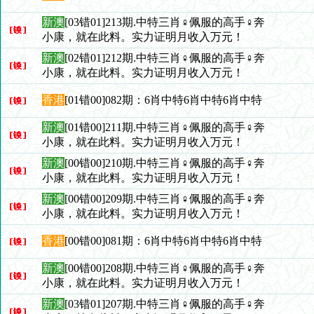
新澳
[03错01]213期.中特三肖♀佩服的高手♀奔
小康，就在此料。实力证明月收入万元！
新澳
[02错01]212期.中特三肖♀佩服的高手♀奔
小康，就在此料。实力证明月收入万元！
香港
[01错00]082期：6肖中特6肖中特6肖中特
新澳
[01错00]211期.中特三肖♀佩服的高手♀奔
小康，就在此料。实力证明月收入万元！
新澳
[00错00]210期.中特三肖♀佩服的高手♀奔
小康，就在此料。实力证明月收入万元！
新澳
[00错00]209期.中特三肖♀佩服的高手♀奔
小康，就在此料。实力证明月收入万元！
香港
[00错00]081期：6肖中特6肖中特6肖中特
新澳
[00错00]208期.中特三肖♀佩服的高手♀奔
小康，就在此料。实力证明月收入万元！
新澳
[03错01]207期.中特三肖♀佩服的高手♀奔