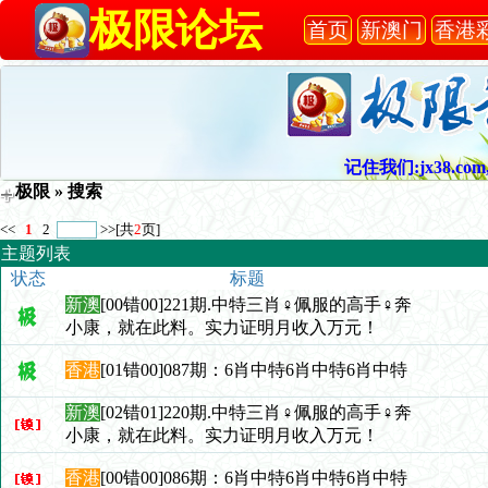
极限论坛
首页
新澳门
香港
记住我们:jx38.com,
极限
» 搜索
<<
1
2
>>
[共
2
页]
主题列表
状态
标题
新澳
[00错00]221期.中特三肖♀佩服的高手♀奔
小康，就在此料。实力证明月收入万元！
香港
[01错00]087期：6肖中特6肖中特6肖中特
新澳
[02错01]220期.中特三肖♀佩服的高手♀奔
小康，就在此料。实力证明月收入万元！
香港
[00错00]086期：6肖中特6肖中特6肖中特