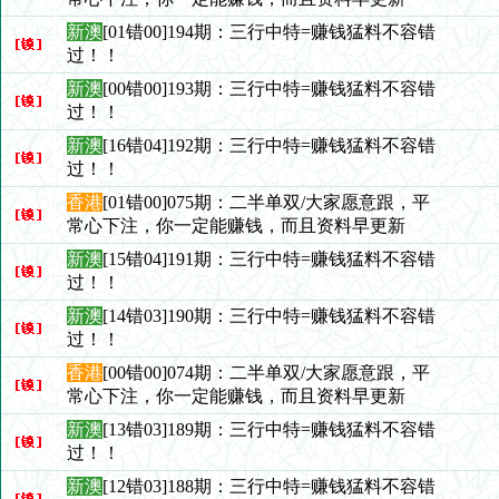
新澳
[01错00]194期：三行中特=赚钱猛料不容错
过！！
新澳
[00错00]193期：三行中特=赚钱猛料不容错
过！！
新澳
[16错04]192期：三行中特=赚钱猛料不容错
过！！
香港
[01错00]075期：二半单双/大家愿意跟，平
常心下注，你一定能赚钱，而且资料早更新
新澳
[15错04]191期：三行中特=赚钱猛料不容错
过！！
新澳
[14错03]190期：三行中特=赚钱猛料不容错
过！！
香港
[00错00]074期：二半单双/大家愿意跟，平
常心下注，你一定能赚钱，而且资料早更新
新澳
[13错03]189期：三行中特=赚钱猛料不容错
过！！
新澳
[12错03]188期：三行中特=赚钱猛料不容错