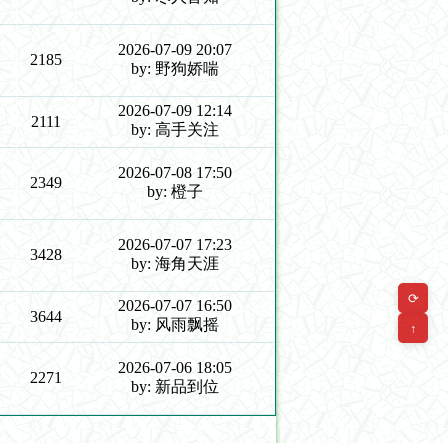
2026-07-09 20:07
2185
by: 野狗娇喘
2026-07-09 12:14
2111
by: 高手关注
2026-07-08 17:50
2349
by: 橙子
2026-07-07 17:23
3428
by: 海角天涯
⟳
2026-07-07 16:50
3644
by: 风雨飘摇
↑
2026-07-06 18:05
2271
by: 新品到位