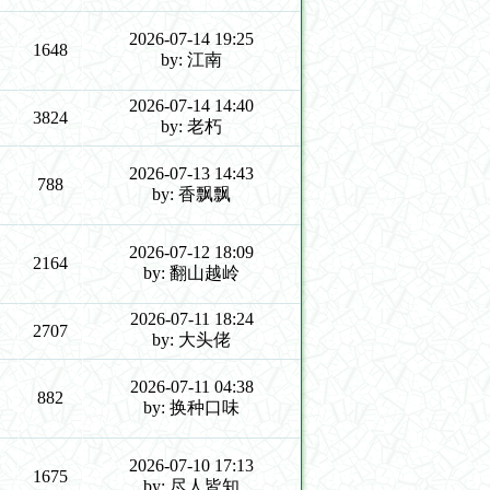
2026-07-14 19:25
1648
by: 江南
2026-07-14 14:40
3824
by: 老朽
2026-07-13 14:43
788
by: 香飘飘
2026-07-12 18:09
2164
by: 翻山越岭
2026-07-11 18:24
2707
by: 大头佬
2026-07-11 04:38
882
by: 换种口味
2026-07-10 17:13
1675
by: 尽人皆知