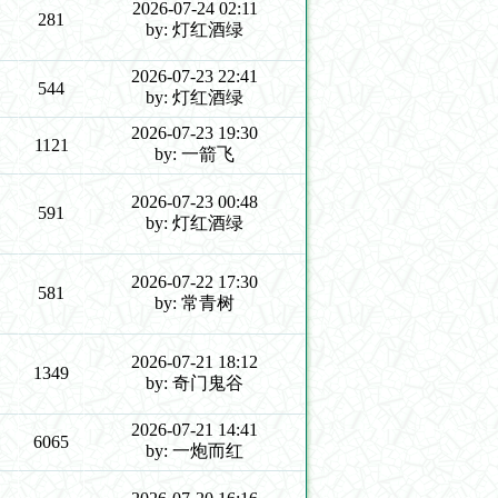
2026-07-24 02:11
281
by: 灯红酒绿
2026-07-23 22:41
544
by: 灯红酒绿
2026-07-23 19:30
1121
by: 一箭飞
2026-07-23 00:48
591
by: 灯红酒绿
2026-07-22 17:30
581
by: 常青树
2026-07-21 18:12
1349
by: 奇门鬼谷
2026-07-21 14:41
6065
by: 一炮而红