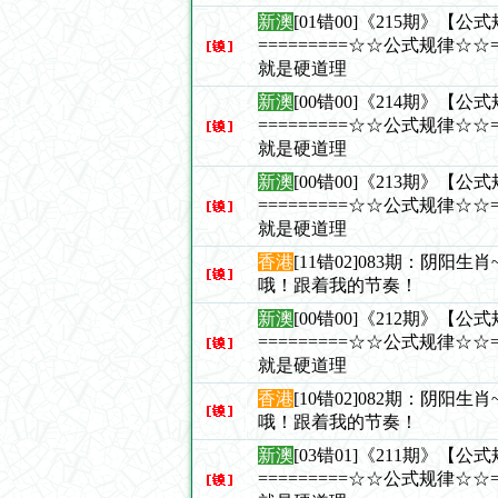
新澳
[01错00]《215期》【
=========☆☆公式规律☆☆=
就是硬道理
新澳
[00错00]《214期》【
=========☆☆公式规律☆☆=
就是硬道理
新澳
[00错00]《213期》【
=========☆☆公式规律☆☆=
就是硬道理
香港
[11错02]083期：阴阳
哦！跟着我的节奏！
新澳
[00错00]《212期》【
=========☆☆公式规律☆☆=
就是硬道理
香港
[10错02]082期：阴阳
哦！跟着我的节奏！
新澳
[03错01]《211期》【
=========☆☆公式规律☆☆=