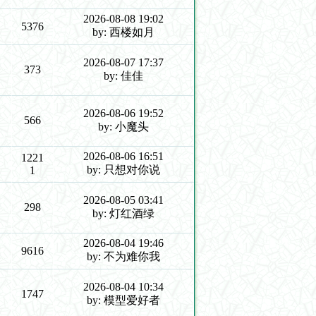
2026-08-08 19:02
5376
by: 西楼如月
2026-08-07 17:37
373
by: 佳佳
2026-08-06 19:52
566
by: 小魔头
2026-08-06 16:51
1221
by: 只想对你说
1
2026-08-05 03:41
298
by: 灯红酒绿
2026-08-04 19:46
9616
by: 不为难你我
2026-08-04 10:34
1747
by: 模型爱好者