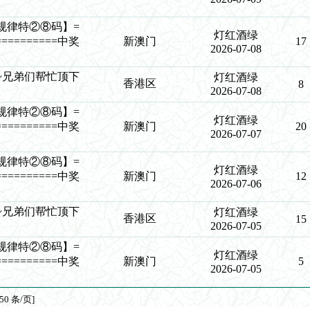
公式规律特②⑧码】=
灯红酒绿
=========中奖
新澳门
17
2026-07-08
生肖~兄弟们帮忙顶下
灯红酒绿
香港区
8
2026-07-08
公式规律特②⑧码】=
灯红酒绿
=========中奖
新澳门
20
2026-07-07
公式规律特②⑧码】=
灯红酒绿
=========中奖
新澳门
12
2026-07-06
生肖~兄弟们帮忙顶下
灯红酒绿
香港区
15
2026-07-05
公式规律特②⑧码】=
灯红酒绿
=========中奖
新澳门
5
2026-07-05
0 条/页]