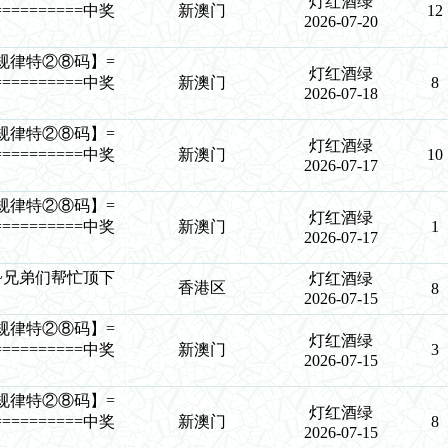
灯红酒绿
=========中奖
新澳门
12
2026-07-20
公式规律特②⑧码】=
灯红酒绿
=========中奖
新澳门
8
2026-07-18
公式规律特②⑧码】=
灯红酒绿
=========中奖
新澳门
10
2026-07-17
公式规律特②⑧码】=
灯红酒绿
=========中奖
新澳门
1
2026-07-17
生肖~兄弟们帮忙顶下
灯红酒绿
香港区
8
2026-07-15
公式规律特②⑧码】=
灯红酒绿
=========中奖
新澳门
3
2026-07-15
公式规律特②⑧码】=
灯红酒绿
=========中奖
新澳门
8
2026-07-15