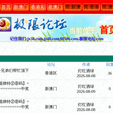
首页
新澳门
香港彩
老澳门
简:新澳
简:香港
简:
首
当前位于:
记住我们:jx38.com,jx40.com,90506.com,极限论坛.com
论坛
作者
回
生肖~兄弟们帮忙顶下
灯红酒绿
香港区
36
2026-08-08
公式规律特②⑧码】=
灯红酒绿
=========中奖
新澳门
0
2026-08-09
公式规律特②⑧码】=
灯红酒绿
=========中奖
新澳门
6
2026-08-08