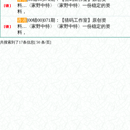
料…〈家野中特〉〈家野中特〉一份稳定的资
料，
香港
[00错00]071期：【猜码工作室】原创资
料…〈家野中特〉〈家野中特〉一份稳定的资
料，
共搜索到了17条信息[ 50 条/页]