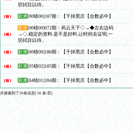
切拭目以待..
新澳
[00错00]187期：【干掉黑庄【合数必中】
香港
[00错00]072期：风云天下◇→◆左右边码
→◇.稳定的资料.是不是好料,让时间去证明,一
切拭目以待..
新澳
[00错00]186期：【干掉黑庄【合数必中】
新澳
[05错02]185期：【干掉黑庄【合数必中】
新澳
[04错01]184期：【干掉黑庄【合数必中】
共搜索到了50条信息[ 50 条/页]