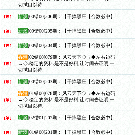
切拭目以待..
新澳
[00错00]206期：【干掉黑庄【合数必中】
新澳
[00错00]205期：【干掉黑庄【合数必中】
新澳
[00错00]204期：【干掉黑庄【合数必中】
香港
[02错00]079期：风云天下◇→◆左右边码
→◇.稳定的资料.是不是好料,让时间去证明,一
切拭目以待..
新澳
[00错00]203期：【干掉黑庄【合数必中】
香港
[01错00]078期：风云天下◇→◆左右边码
→◇.稳定的资料.是不是好料,让时间去证明,一
切拭目以待..
新澳
[02错01]202期：【干掉黑庄【合数必中】
新澳
[01错00]201期：【干掉黑庄【合数必中】