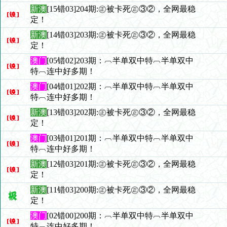
新澳
[15错03]204期:㊣被卡死㊣③②，全网最稳
定！
新澳
[14错03]203期:㊣被卡死㊣③②，全网最稳
定！
澳门
[05错02]203期：︹半单双中特︹半单双中
特︹连中好多期！
澳门
[04错01]202期：︹半单双中特︹半单双中
特︹连中好多期！
新澳
[13错03]202期:㊣被卡死㊣③②，全网最稳
定！
澳门
[03错01]201期：︹半单双中特︹半单双中
特︹连中好多期！
新澳
[12错03]201期:㊣被卡死㊣③②，全网最稳
定！
新澳
[11错03]200期:㊣被卡死㊣③②，全网最稳
定！
澳门
[02错00]200期：︹半单双中特︹半单双中
特︹连中好多期！