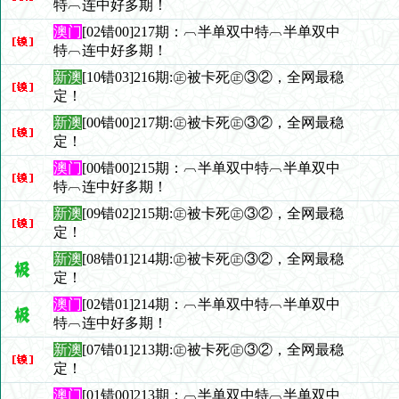
特︹连中好多期！
澳门
[02错00]217期：︹半单双中特︹半单双中
特︹连中好多期！
新澳
[10错03]216期:㊣被卡死㊣③②，全网最稳
定！
新澳
[00错00]217期:㊣被卡死㊣③②，全网最稳
定！
澳门
[00错00]215期：︹半单双中特︹半单双中
特︹连中好多期！
新澳
[09错02]215期:㊣被卡死㊣③②，全网最稳
定！
新澳
[08错01]214期:㊣被卡死㊣③②，全网最稳
定！
澳门
[02错01]214期：︹半单双中特︹半单双中
特︹连中好多期！
新澳
[07错01]213期:㊣被卡死㊣③②，全网最稳
定！
澳门
[01错00]213期：︹半单双中特︹半单双中