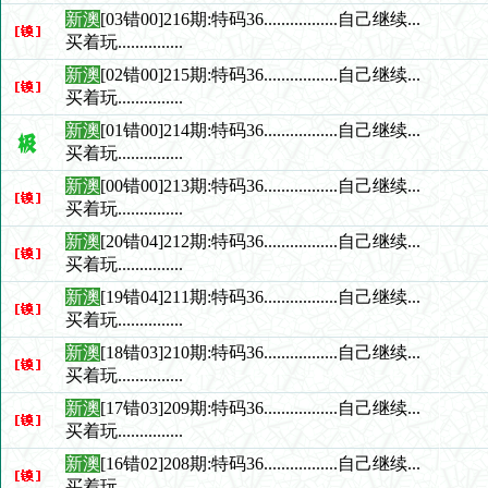
新澳
[03错00]216期:特码36.................自己继续...
买着玩...............
新澳
[02错00]215期:特码36.................自己继续...
买着玩...............
新澳
[01错00]214期:特码36.................自己继续...
买着玩...............
新澳
[00错00]213期:特码36.................自己继续...
买着玩...............
新澳
[20错04]212期:特码36.................自己继续...
买着玩...............
新澳
[19错04]211期:特码36.................自己继续...
买着玩...............
新澳
[18错03]210期:特码36.................自己继续...
买着玩...............
新澳
[17错03]209期:特码36.................自己继续...
买着玩...............
新澳
[16错02]208期:特码36.................自己继续...
买着玩...............