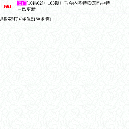
澳门
[10错02]〖183期〗马会内幕特③⑥码中特
＝己更新！
共搜索到了40条信息[ 50 条/页]