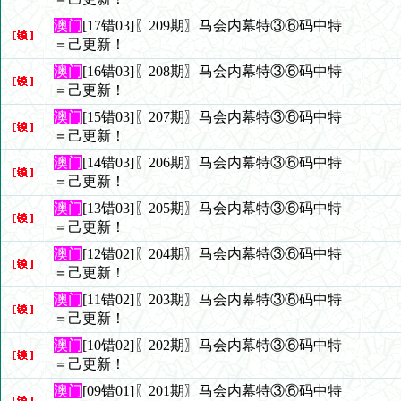
澳门
[17错03]〖209期〗马会内幕特③⑥码中特
＝己更新！
澳门
[16错03]〖208期〗马会内幕特③⑥码中特
＝己更新！
澳门
[15错03]〖207期〗马会内幕特③⑥码中特
＝己更新！
澳门
[14错03]〖206期〗马会内幕特③⑥码中特
＝己更新！
澳门
[13错03]〖205期〗马会内幕特③⑥码中特
＝己更新！
澳门
[12错02]〖204期〗马会内幕特③⑥码中特
＝己更新！
澳门
[11错02]〖203期〗马会内幕特③⑥码中特
＝己更新！
澳门
[10错02]〖202期〗马会内幕特③⑥码中特
＝己更新！
澳门
[09错01]〖201期〗马会内幕特③⑥码中特