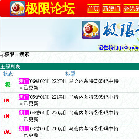
极限论坛
首页
新澳门
香港
记住我们:jx38.com,
极限
» 搜索
主题列表
状态
标题
澳门
[06错02]〖222期〗马会内幕特③⑥码中特
＝己更新！
澳门
[05错01]〖221期〗马会内幕特③⑥码中特
＝己更新！
澳门
[04错01]〖220期〗马会内幕特③⑥码中特
＝己更新！
澳门
[03错00]〖219期〗马会内幕特③⑥码中特
＝己更新！