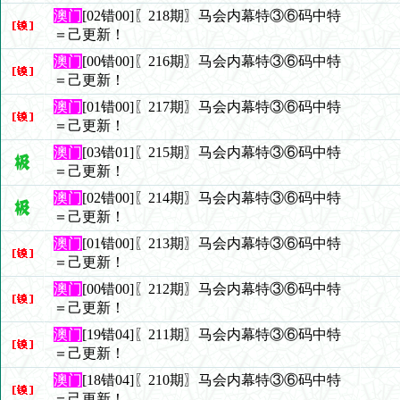
澳门
[02错00]〖218期〗马会内幕特③⑥码中特
＝己更新！
澳门
[00错00]〖216期〗马会内幕特③⑥码中特
＝己更新！
澳门
[01错00]〖217期〗马会内幕特③⑥码中特
＝己更新！
澳门
[03错01]〖215期〗马会内幕特③⑥码中特
＝己更新！
澳门
[02错00]〖214期〗马会内幕特③⑥码中特
＝己更新！
澳门
[01错00]〖213期〗马会内幕特③⑥码中特
＝己更新！
澳门
[00错00]〖212期〗马会内幕特③⑥码中特
＝己更新！
澳门
[19错04]〖211期〗马会内幕特③⑥码中特
＝己更新！
澳门
[18错04]〖210期〗马会内幕特③⑥码中特
＝己更新！