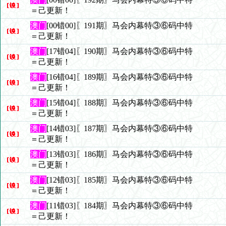
＝己更新！
澳门
[00错00]〖191期〗马会内幕特③⑥码中特
＝己更新！
澳门
[17错04]〖190期〗马会内幕特③⑥码中特
＝己更新！
澳门
[16错04]〖189期〗马会内幕特③⑥码中特
＝己更新！
澳门
[15错04]〖188期〗马会内幕特③⑥码中特
＝己更新！
澳门
[14错03]〖187期〗马会内幕特③⑥码中特
＝己更新！
澳门
[13错03]〖186期〗马会内幕特③⑥码中特
＝己更新！
澳门
[12错03]〖185期〗马会内幕特③⑥码中特
＝己更新！
澳门
[11错03]〖184期〗马会内幕特③⑥码中特
＝己更新！