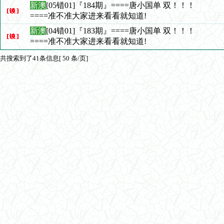
新澳
[05错01]『184期』====唐小国单 双！！！
====准不准大家进来看看就知道!
新澳
[04错01]『183期』====唐小国单 双！！！
====准不准大家进来看看就知道!
共搜索到了41条信息[ 50 条/页]