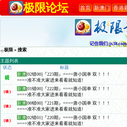
极限论坛
首页
新澳门
香港
记住我们:jx38.com,
极限
» 搜索
主题列表
状态
标题
新澳
[02错00]『223期』====唐小国单 双！！！
====准不准大家进来看看就知道!
新澳
[01错00]『222期』====唐小国单 双！！！
====准不准大家进来看看就知道!
新澳
[00错00]『221期』====唐小国单 双！！！
====准不准大家进来看看就知道!
新澳
[02错01]『220期』====唐小国单 双！！！
====准不准大家进来看看就知道!