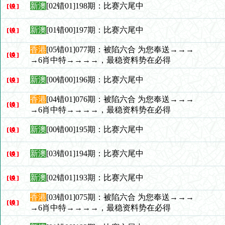
新澳
[02错01]198期：比赛六尾中
新澳
[01错00]197期：比赛六尾中
香港
[05错01]077期：被陷六合 为您奉送→→→
→6肖中特→→→→，最稳资料势在必得
新澳
[00错00]196期：比赛六尾中
香港
[04错01]076期：被陷六合 为您奉送→→→
→6肖中特→→→→，最稳资料势在必得
新澳
[00错00]195期：比赛六尾中
新澳
[03错01]194期：比赛六尾中
新澳
[02错01]193期：比赛六尾中
香港
[03错01]075期：被陷六合 为您奉送→→→
→6肖中特→→→→，最稳资料势在必得