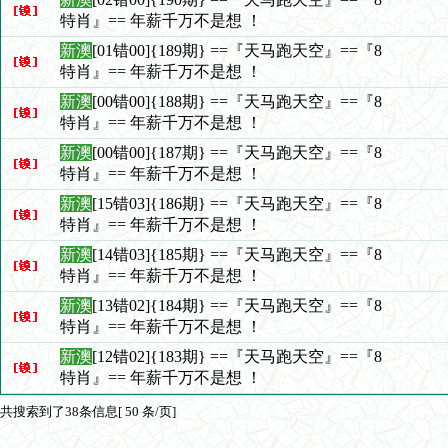
特肖』== 年薪千万不是想 ！
新澳
[01错00]{189期} ==『天马跑天空』==『8
特肖』== 年薪千万不是想 ！
新澳
[00错00]{188期} ==『天马跑天空』==『8
特肖』== 年薪千万不是想 ！
新澳
[00错00]{187期} ==『天马跑天空』==『8
特肖』== 年薪千万不是想 ！
新澳
[15错03]{186期} ==『天马跑天空』==『8
特肖』== 年薪千万不是想 ！
新澳
[14错03]{185期} ==『天马跑天空』==『8
特肖』== 年薪千万不是想 ！
新澳
[13错02]{184期} ==『天马跑天空』==『8
特肖』== 年薪千万不是想 ！
新澳
[12错02]{183期} ==『天马跑天空』==『8
特肖』== 年薪千万不是想 ！
共搜索到了38条信息[ 50 条/页]