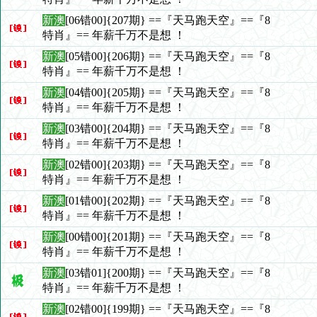
新澳
[06错00]{207期} ==『天马跑天空』==『8
特肖』== 年薪千万不是想 ！
新澳
[05错00]{206期} ==『天马跑天空』==『8
特肖』== 年薪千万不是想 ！
新澳
[04错00]{205期} ==『天马跑天空』==『8
特肖』== 年薪千万不是想 ！
新澳
[03错00]{204期} ==『天马跑天空』==『8
特肖』== 年薪千万不是想 ！
新澳
[02错00]{203期} ==『天马跑天空』==『8
特肖』== 年薪千万不是想 ！
新澳
[01错00]{202期} ==『天马跑天空』==『8
特肖』== 年薪千万不是想 ！
新澳
[00错00]{201期} ==『天马跑天空』==『8
特肖』== 年薪千万不是想 ！
新澳
[03错01]{200期} ==『天马跑天空』==『8
特肖』== 年薪千万不是想 ！
新澳
[02错00]{199期} ==『天马跑天空』==『8