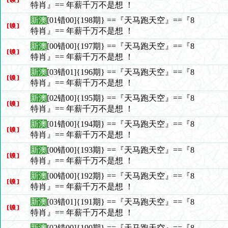
特肖』== 年薪千万不是想 ！
新澳
[01错00]{198期} ==『天马跑天空』==『8
特肖』== 年薪千万不是想 ！
新澳
[00错00]{197期} ==『天马跑天空』==『8
特肖』== 年薪千万不是想 ！
新澳
[03错01]{196期} ==『天马跑天空』==『8
特肖』== 年薪千万不是想 ！
新澳
[02错00]{195期} ==『天马跑天空』==『8
特肖』== 年薪千万不是想 ！
新澳
[01错00]{194期} ==『天马跑天空』==『8
特肖』== 年薪千万不是想 ！
新澳
[00错00]{193期} ==『天马跑天空』==『8
特肖』== 年薪千万不是想 ！
新澳
[00错00]{192期} ==『天马跑天空』==『8
特肖』== 年薪千万不是想 ！
新澳
[03错01]{191期} ==『天马跑天空』==『8
特肖』== 年薪千万不是想 ！
新澳
[02错00]{190期} ==『天马跑天空』==『8