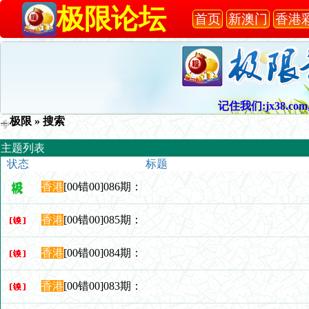
极限论坛
首页
新澳门
香港
记住我们:jx38.com,
极限
» 搜索
主题列表
状态
标题
香港
[00错00]086期：
香港
[00错00]085期：
香港
[00错00]084期：
香港
[00错00]083期：