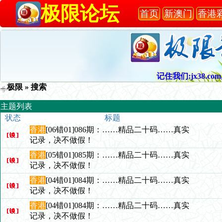
极限论坛
首页
新澳门
香港
记住我们:jx38.com,
极限
» 搜索
主题列表
状态
标题
香港
[06错01]086期：……精品二十码……真实
记录，决不做假！
香港
[05错01]085期：……精品二十码……真实
记录，决不做假！
香港
[04错01]084期：……精品二十码……真实
记录，决不做假！
香港
[04错01]084期：……精品二十码……真实
记录，决不做假！