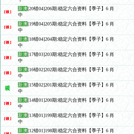
新澳
[20错04]206期:稳定六合资料【季子】6 肖
中
新澳
[19错04]205期:稳定六合资料【季子】6 肖
中
新澳
[18错04]204期:稳定六合资料【季子】6 肖
中
新澳
[17错03]203期:稳定六合资料【季子】6 肖
中
新澳
[16错02]202期:稳定六合资料【季子】6 肖
中
新澳
[15错02]201期:稳定六合资料【季子】6 肖
中
新澳
[14错01]200期:稳定六合资料【季子】6 肖
中
新澳
[13错01]199期:稳定六合资料【季子】6 肖
中
新澳
[12错01]198期:稳定六合资料【季子】6 肖