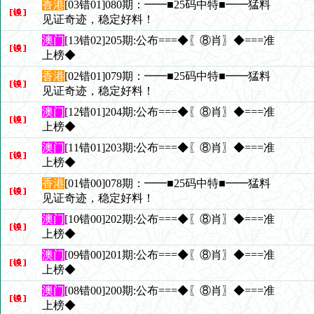
香港
[03错01]080期：━━■25码中特■━━猛料
见证奇迹，稳定好料！
澳门
[13错02]205期:公布===◆〖⑧肖〗◆===准
上榜◆
香港
[02错01]079期：━━■25码中特■━━猛料
见证奇迹，稳定好料！
澳门
[12错01]204期:公布===◆〖⑧肖〗◆===准
上榜◆
澳门
[11错01]203期:公布===◆〖⑧肖〗◆===准
上榜◆
香港
[01错00]078期：━━■25码中特■━━猛料
见证奇迹，稳定好料！
澳门
[10错00]202期:公布===◆〖⑧肖〗◆===准
上榜◆
澳门
[09错00]201期:公布===◆〖⑧肖〗◆===准
上榜◆
澳门
[08错00]200期:公布===◆〖⑧肖〗◆===准
上榜◆