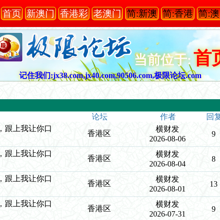
首页
新澳门
香港彩
老澳门
简:新澳
简:香港
简:
首
当前位于:
记住我们:jx38.com,jx40.com,90506.com,极限论坛.com
论坛
作者
回
中特，跟上我让你口
横财发
香港区
9
2026-08-06
中特，跟上我让你口
横财发
香港区
8
2026-08-04
中特，跟上我让你口
横财发
香港区
13
2026-08-01
中特，跟上我让你口
横财发
香港区
9
2026-07-31