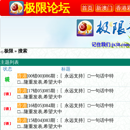
极限论坛
首页
新澳门
香港
记住我们:jx38.com,
极限
» 搜索
主题列表
状态
标题
香港
[00错00]086期：〖永远支持〗□一句话中特
□...隆重发表,希望大中
香港
[17错05]085期：〖永远支持〗□一句话中特
□...隆重发表,希望大中
香港
[16错05]084期：〖永远支持〗□一句话中特
□...隆重发表,希望大中
香港
[15错04]083期：〖永远支持〗□一句话中特
□...隆重发表,希望大中