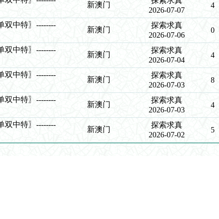
探索求真
新澳门
4
2026-07-07
双中特〗--------
探索求真
新澳门
0
2026-07-06
双中特〗--------
探索求真
新澳门
4
2026-07-04
双中特〗--------
探索求真
新澳门
8
2026-07-03
双中特〗--------
探索求真
新澳门
4
2026-07-03
双中特〗--------
探索求真
新澳门
5
2026-07-02