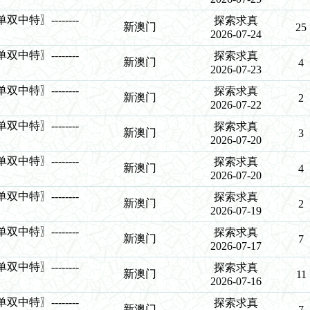
双中特〗--------
探索求真
新澳门
25
2026-07-24
双中特〗--------
探索求真
新澳门
4
2026-07-23
双中特〗--------
探索求真
新澳门
2
2026-07-22
双中特〗--------
探索求真
新澳门
3
2026-07-20
双中特〗--------
探索求真
新澳门
4
2026-07-20
双中特〗--------
探索求真
新澳门
2
2026-07-19
双中特〗--------
探索求真
新澳门
7
2026-07-17
双中特〗--------
探索求真
新澳门
11
2026-07-16
双中特〗--------
探索求真
新澳门
7