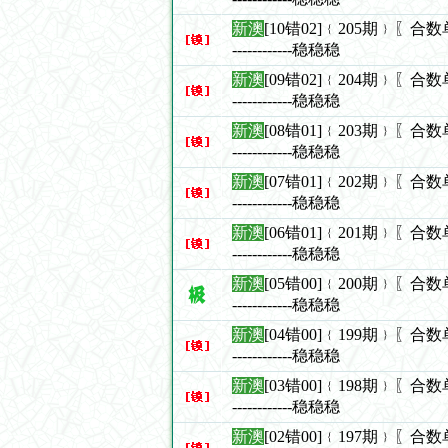
新澳
[10错02]﹛205期﹜〖合数单
------------稳稳稳
新澳
[09错02]﹛204期﹜〖合数单
------------稳稳稳
新澳
[08错01]﹛203期﹜〖合数单
------------稳稳稳
新澳
[07错01]﹛202期﹜〖合数单
------------稳稳稳
新澳
[06错01]﹛201期﹜〖合数单
------------稳稳稳
新澳
[05错00]﹛200期﹜〖合数单
------------稳稳稳
新澳
[04错00]﹛199期﹜〖合数单
------------稳稳稳
新澳
[03错00]﹛198期﹜〖合数单
------------稳稳稳
新澳
[02错00]﹛197期﹜〖合数单