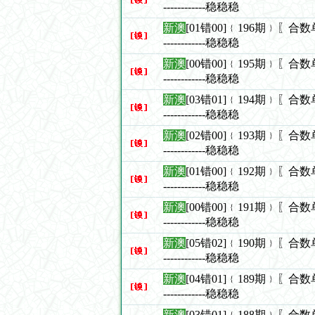
------------稳稳稳
新澳
[01错00]﹛196期﹜〖合数单
------------稳稳稳
新澳
[00错00]﹛195期﹜〖合数单
------------稳稳稳
新澳
[03错01]﹛194期﹜〖合数单
------------稳稳稳
新澳
[02错00]﹛193期﹜〖合数单
------------稳稳稳
新澳
[01错00]﹛192期﹜〖合数单
------------稳稳稳
新澳
[00错00]﹛191期﹜〖合数单
------------稳稳稳
新澳
[05错02]﹛190期﹜〖合数单
------------稳稳稳
新澳
[04错01]﹛189期﹜〖合数单
------------稳稳稳
新澳
[03错01]﹛188期﹜〖合数单