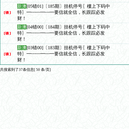
新澳
[05错01]〔185期〕挂机停号〖樓上下码中
特〗━┉┉━┉━要信就全信，长跟踪必发
财！
新澳
[04错00]〔184期〕挂机停号〖樓上下码中
特〗━┉┉━┉━要信就全信，长跟踪必发
财！
新澳
[03错00]〔183期〕挂机停号〖樓上下码中
特〗━┉┉━┉━要信就全信，长跟踪必发
财！
共搜索到了37条信息[ 50 条/页]