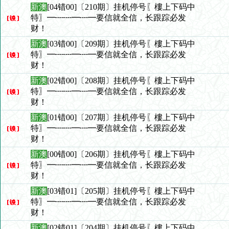
新澳
[04错00]〔210期〕挂机停号〖樓上下码中
特〗━┉┉━┉━要信就全信，长跟踪必发
财！
新澳
[03错00]〔209期〕挂机停号〖樓上下码中
特〗━┉┉━┉━要信就全信，长跟踪必发
财！
新澳
[02错00]〔208期〕挂机停号〖樓上下码中
特〗━┉┉━┉━要信就全信，长跟踪必发
财！
新澳
[01错00]〔207期〕挂机停号〖樓上下码中
特〗━┉┉━┉━要信就全信，长跟踪必发
财！
新澳
[00错00]〔206期〕挂机停号〖樓上下码中
特〗━┉┉━┉━要信就全信，长跟踪必发
财！
新澳
[03错01]〔205期〕挂机停号〖樓上下码中
特〗━┉┉━┉━要信就全信，长跟踪必发
财！
新澳
[02错01]〔204期〕挂机停号〖樓上下码中