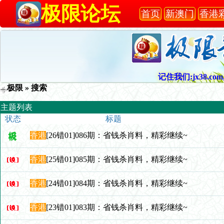
极限论坛
首页
新澳门
香港
记住我们:jx38.com,
极限
» 搜索
主题列表
状态
标题
香港
[26错01]086期：省钱杀肖料，精彩继续~
香港
[25错01]085期：省钱杀肖料，精彩继续~
香港
[24错01]084期：省钱杀肖料，精彩继续~
香港
[23错01]083期：省钱杀肖料，精彩继续~