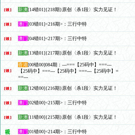
新澳
[14错01]{218期}原创〈杀1段〉实力见证！
澳门
[03错01]<216期>：三行中特
澳门
[04错01]<217期>：三行中特
新澳
[13错01]{217期}原创〈杀1段〉实力见证！
香港
[00错00]084期：---===【25码中】===---
【25码中】===---【25码中】===---【25码中】=
==---
新澳
[12错00]{216期}原创〈杀1段〉实力见证！
澳门
[02错00]<215期>：三行中特
新澳
[11错00]{215期}原创〈杀1段〉实力见证！
澳门
[01错00]<214期>：三行中特