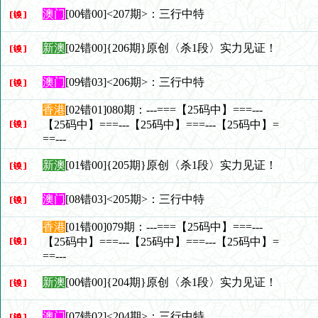
澳门
[00错00]<207期>：三行中特
新澳
[02错00]{206期}原创〈杀1段〉实力见证！
澳门
[09错03]<206期>：三行中特
香港
[02错01]080期：---===【25码中】===---
【25码中】===---【25码中】===---【25码中】=
==---
新澳
[01错00]{205期}原创〈杀1段〉实力见证！
澳门
[08错03]<205期>：三行中特
香港
[01错00]079期：---===【25码中】===---
【25码中】===---【25码中】===---【25码中】=
==---
新澳
[00错00]{204期}原创〈杀1段〉实力见证！
澳门
[07错02]<204期>：三行中特