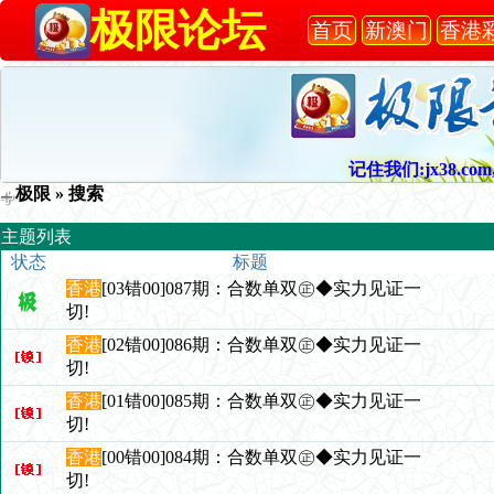
极限论坛
首页
新澳门
香港
记住我们:jx38.com,
极限
» 搜索
主题列表
状态
标题
香港
[03错00]087期：合数单双㊣◆实力见证一
切!
香港
[02错00]086期：合数单双㊣◆实力见证一
切!
香港
[01错00]085期：合数单双㊣◆实力见证一
切!
香港
[00错00]084期：合数单双㊣◆实力见证一
切!