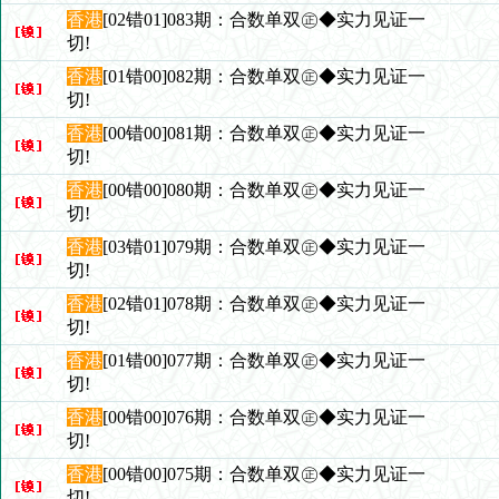
香港
[02错01]083期：合数单双㊣◆实力见证一
切!
香港
[01错00]082期：合数单双㊣◆实力见证一
切!
香港
[00错00]081期：合数单双㊣◆实力见证一
切!
香港
[00错00]080期：合数单双㊣◆实力见证一
切!
香港
[03错01]079期：合数单双㊣◆实力见证一
切!
香港
[02错01]078期：合数单双㊣◆实力见证一
切!
香港
[01错00]077期：合数单双㊣◆实力见证一
切!
香港
[00错00]076期：合数单双㊣◆实力见证一
切!
香港
[00错00]075期：合数单双㊣◆实力见证一
切!