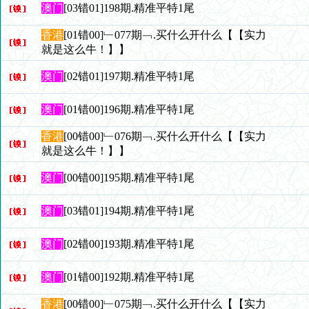
澳门
[03错01]198期.精准平特1尾
香港
[01错00]﹂077期﹁.买什么开什么【【实力
就是这么牛！】】
澳门
[02错01]197期.精准平特1尾
澳门
[01错00]196期.精准平特1尾
香港
[00错00]﹂076期﹁.买什么开什么【【实力
就是这么牛！】】
澳门
[00错00]195期.精准平特1尾
澳门
[03错01]194期.精准平特1尾
澳门
[02错00]193期.精准平特1尾
澳门
[01错00]192期.精准平特1尾
香港
[00错00]﹂075期﹁.买什么开什么【【实力