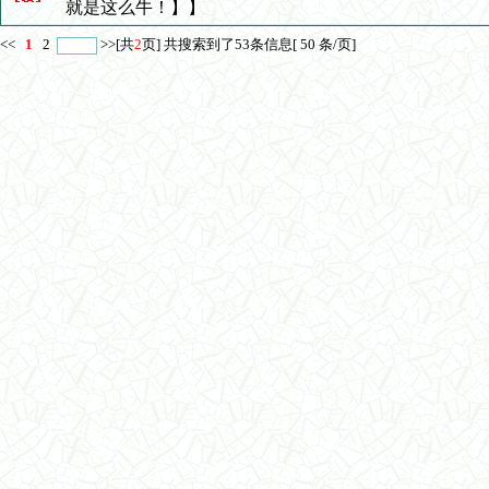
就是这么牛！】】
<<
1
2
>>
[共
2
页] 共搜索到了53条信息[ 50 条/页]