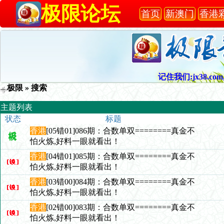
极限论坛
首页
新澳门
香港
记住我们:jx38.com,
极限
» 搜索
主题列表
状态
标题
香港
[05错01]086期：合数单双========真金不
怕火炼,好料一眼就看出！
香港
[04错01]085期：合数单双========真金不
怕火炼,好料一眼就看出！
香港
[03错00]084期：合数单双========真金不
怕火炼,好料一眼就看出！
香港
[02错00]083期：合数单双========真金不
怕火炼,好料一眼就看出！