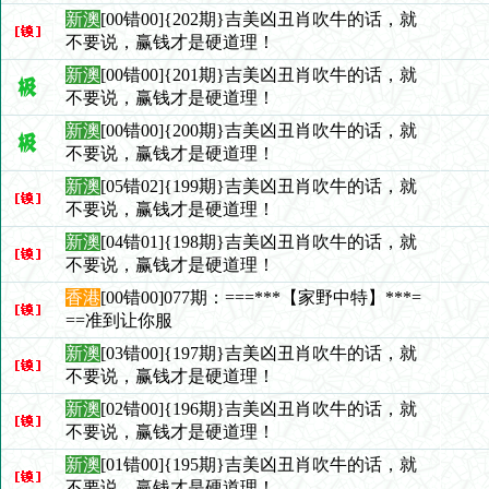
新澳
[00错00]{202期}吉美凶丑肖吹牛的话，就
不要说，赢钱才是硬道理！
新澳
[00错00]{201期}吉美凶丑肖吹牛的话，就
不要说，赢钱才是硬道理！
新澳
[00错00]{200期}吉美凶丑肖吹牛的话，就
不要说，赢钱才是硬道理！
新澳
[05错02]{199期}吉美凶丑肖吹牛的话，就
不要说，赢钱才是硬道理！
新澳
[04错01]{198期}吉美凶丑肖吹牛的话，就
不要说，赢钱才是硬道理！
香港
[00错00]077期：===***【家野中特】***=
==准到让你服
新澳
[03错00]{197期}吉美凶丑肖吹牛的话，就
不要说，赢钱才是硬道理！
新澳
[02错00]{196期}吉美凶丑肖吹牛的话，就
不要说，赢钱才是硬道理！
新澳
[01错00]{195期}吉美凶丑肖吹牛的话，就
不要说，赢钱才是硬道理！