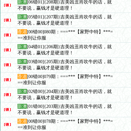
新澳
[06错01]{208期}吉美凶丑肖吹牛的话，就
不要说，赢钱才是硬道理！
新澳
[05错01]{207期}吉美凶丑肖吹牛的话，就
不要说，赢钱才是硬道理！
香港
[00错00]080期：===***【家野中特】***=
==准到让你服
新澳
[04错01]{206期}吉美凶丑肖吹牛的话，就
不要说，赢钱才是硬道理！
新澳
[03错00]{205期}吉美凶丑肖吹牛的话，就
不要说，赢钱才是硬道理！
香港
[00错00]079期：===***【家野中特】***=
==准到让你服
新澳
[02错00]{204期}吉美凶丑肖吹牛的话，就
不要说，赢钱才是硬道理！
新澳
[01错00]{203期}吉美凶丑肖吹牛的话，就
不要说，赢钱才是硬道理！
香港
[00错00]078期：===***【家野中特】***=
==准到让你服