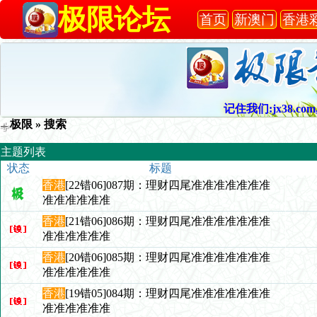
极限论坛
首页
新澳门
香港
记住我们:jx38.com,
极限
» 搜索
主题列表
状态
标题
香港
[22错06]087期：理财四尾准准准准准准准
准准准准准准
香港
[21错06]086期：理财四尾准准准准准准准
准准准准准准
香港
[20错06]085期：理财四尾准准准准准准准
准准准准准准
香港
[19错05]084期：理财四尾准准准准准准准
准准准准准准